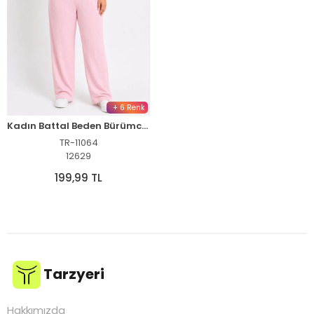
+ 6 Renk
Kadın Battal Beden Bürümcük Kumaş Beli Lastikli Bağcıklı Bol Paça Palazzo Pantolon - Pembe
TR-11064
12629
199,99 TL
Tarzyeri
Hakkımızda