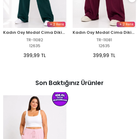
+ 2 Renk
+ 2 Renk
Kadın Osy Modal Cima Dikişli Nakışlı Cepli Oversize Bol Paça Eşofman Altı - Yeşil
Kadın Osy Modal Cima Dikişli Nakışlı Cepli Oversize Bol Paça Eşofman Altı - Bordo
TR-11082
TR-11081
12635
12635
399,99 TL
399,99 TL
Son Baktığınız Ürünler