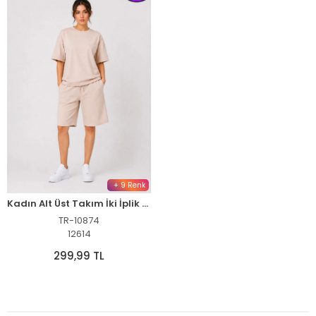
+ 9 Renk
Kadın Alt Üst Takım İki İplik Kumaş Bisiklet Yaka Tişört Cepli Diz Altı Şort - Bej
TR-10874
12614
299,99 TL