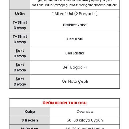
sezonunun vazgeçilmez parçalarından biridir.
Ürün
1 Alt ve 1 Üst (2 Parçadır.)
T-Shirt
Bisikilet Yaka
Detay
T-Shirt
Kısa Kolu
Detay
Şort
Beli Lastıkli
Detay
Şort
Beli Bağacıklı
Detay
Şort
Ön Flota Çepli
Detay
ÜRÜN BEDEN TABLOSU
Kalıp
Oversize
S Beden
50-60 Kiloya Uygun
M Beden
60-70 Kiloaya Uygun