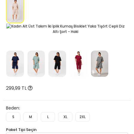
299,99 TL
Beden:
S
M
L
XL
2XL
Paket Tipi Seçin