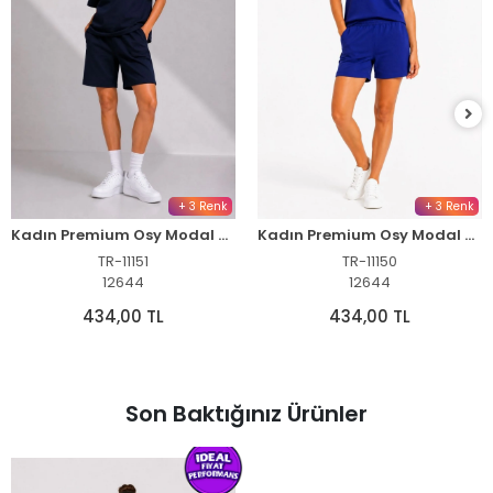
+ 3 Renk
+ 3 Renk
Kadın Premium Osy Modal Yumuşak Dokulu Tişört Cepli Şort Alt Üst Takım - Siyah
Kadın Premium Osy Modal Yumuşak Dokulu Tişört Cepli Şort Alt Üst Takım - Lacivert
TR-11151
TR-11150
12644
12644
434,00 TL
434,00 TL
Son Baktığınız Ürünler