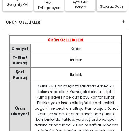
Aynı Gün
Hızlı
Gelişmiş XML
Stoksuz Satış
Kargo
Entegrasyon
ÜRÜN ÖZELLİKLERİ
ÜRÜN ÖZELLİKLERİ
Cinsiyet
Kadın
T-Shirt
İki İplik
Kumaş
Şort
İki İplik
Kumaş
Günlük kullanım için tasarlanan erkek ikili
takım modelidir. Yumuşak dokulu iki iplik
kumaşı sayesinde gün boyu konfor sunar.
Bisiklet yaka kısa kollu tişört ile beli lastikli,
Ürün
bağcıklı ve cepli diz altı şorttan oluşur. Rahat
Hikayesi
kalıbı ve sade tasarımı sayesinde günlük
kombinlerde, tatilde, yürüyüşlerde ve spor
aktivitelerinde ideal kullanım sağlar. Modern
görünümü ve konfor odaklı yapısıyla yaz