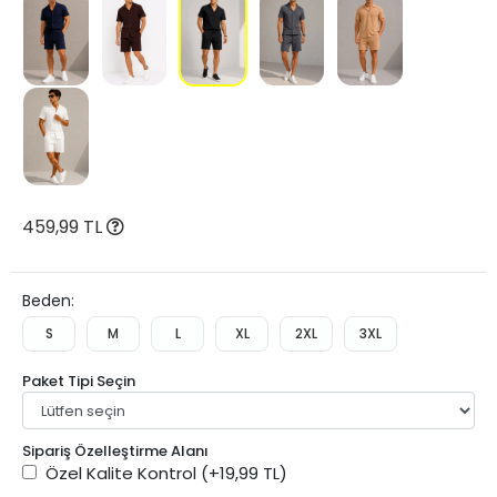
459,99 TL
Beden:
S
M
L
XL
2XL
3XL
Paket Tipi Seçin
Sipariş Özelleştirme Alanı
Özel Kalite Kontrol
(+19,99 TL)