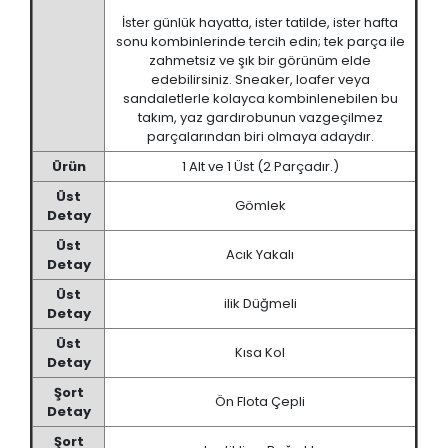
İster günlük hayatta, ister tatilde, ister hafta
sonu kombinlerinde tercih edin; tek parça ile
zahmetsiz ve şık bir görünüm elde
edebilirsiniz. Sneaker, loafer veya
sandaletlerle kolayca kombinlenebilen bu
takım, yaz gardırobunun vazgeçilmez
parçalarından biri olmaya adaydır.
Ürün
1 Alt ve 1 Üst (2 Parçadır.)
Üst
Gömlek
Detay
Üst
Acık Yakalı
Detay
Üst
ilik Düğmeli
Detay
Üst
Kısa Kol
Detay
Şort
Ön Flota Çepli
Detay
Şort