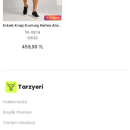
+ 6 Renk
Erkek Krep Kumaş Nefes Alan Kısa Kollu Gömlek Cepli Şort Alt Üst Takım - Siyah
TR-11074
12632
459,99 TL
Tarzyeri
Hakkımızda
Bayilik Planları
Yardım Merkezi