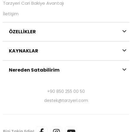
Tarzyeri Cari Bakiye Avantajı
İletişim
ÖZELLİKLER
KAYNAKLAR
Nereden Satabilirim
+90 850 255 00 50
destek@tarzyeri.com
Bizi Takip Edin!