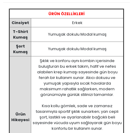
ÜRÜN ÖZELLİKLERİ
Cinsiyet
Erkek
T-Shirt
Yumuşak dokulu Modal kumaş
Kumaş
Şort
Yumuşak dokulu Modal kumaş
Kumaş
Şıklık ve konforu aynı kombin içerisinde
buluşturan bu erkek takım, hafif ve nefes
alabilen krep kumaşı sayesinde gün boyu
ferah bir kullanım sunar. Akıcı dokusu ve
yumuşak yapısıyla sıcak havalarda
maksimum rahatlık sağlarken, modern
görünümüyle günlük stilinizi tamamlar.
Kısa kollu gömlek, sade ve zamansız
tasarımıyla sportif şıklık sunarken; yan cepli
Ürün
şort, lastikli ve ayarlanabilir bağcıklı beli
Hikayesi
sayesinde vücuda uyum sağlayarak gün boyu
konforlu bir kullanım sunar.