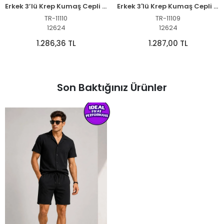
Erkek 3’lü Krep Kumaş Cepli Gömlek Şort Takım Kısa Kollu Bağcıklı - Siyah , Beyaz , Bej
Erkek 3'lü Krep Kumaş Cepli Gömlek Şort Takım - Siyah Lacivert Kahverengi
TR-11110
TR-11109
12624
12624
1.286,36 TL
1.287,00 TL
Son Baktığınız Ürünler