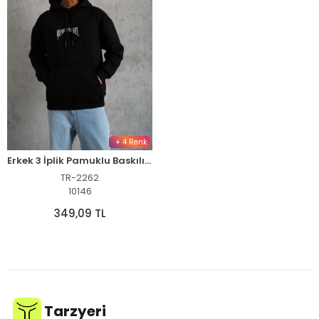
+ 4 Renk
Erkek 3 İplik Pamuklu Baskılı Kapüşonlu Cepli Sweatshirt Hoodie - Siyah
TR-2262
10146
349,09 TL
Tarzyeri