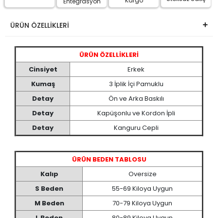
Kargo
Entegrasyon
ÜRÜN ÖZELLİKLERİ
ÜRÜN ÖZELLİKLERİ
Cinsiyet
Erkek
Kumaş
3 İplik İçi Pamuklu
Detay
Ön ve Arka Baskılı
Detay
Kapüşonlu ve Kordon İpli
Detay
Kanguru Cepli
ÜRÜN BEDEN TABLOSU
Kalıp
Oversize
S Beden
55-69 Kiloya Uygun
M Beden
70-79 Kiloya Uygun
L Beden
80-89 Kiloya Uygun