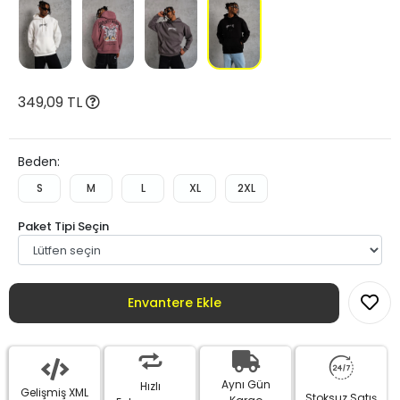
349,09 TL
Beden:
S
M
L
XL
2XL
Paket Tipi Seçin
Envantere Ekle
Aynı Gün
Hızlı
Gelişmiş XML
Stoksuz Satış