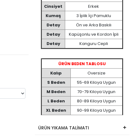
Cinsiyet
Erkek
Kumaş
3 İplik İçi Pamuklu
Detay
Ön ve Arka Baskılı
Detay
Kapüşonlu ve Kordon İpli
Detay
Kanguru Cepli
ÜRÜN BEDEN TABLOSU
Kalıp
Oversize
S Beden
55-69 Kiloya Uygun
M Beden
70-79 Kiloya Uygun
L Beden
80-89 Kiloya Uygun
XL Beden
90-99 Kiloya Uygun
ÜRÜN YIKAMA TALİMATI