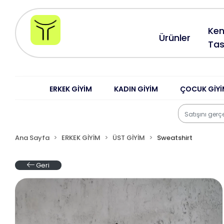
Ken
Ürünler
Tas
ERKEK GİYİM
KADIN GİYİM
ÇOCUK GİYİ
Ana Sayfa
ERKEK GİYİM
ÜST GİYİM
Sweatshirt
Geri