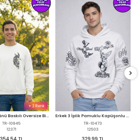
+ 2 Renk
Sevgililer Günü Baskılı Oversize Bisiklet Yaka Sweatshirt - Beyaz
Erkek 3 İplik Pamuklu Kapüşonlu Baskılı SweatShirt hoodie - Beyaz
TR-10945
TR-10473
12371
12503
354,54 TL
329,99 TL