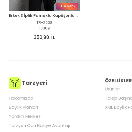
+ 4 Renk
Erkek 3 İplik Pamuklu Kapüşonlu Baskılı Cepli Oversize Sweatshirt Hoodie - Beyaz
TR-2208
10369
350,90 TL
ÖZELLİKLE
Tarzyeri
Ürünler
Hakkımızda
Talep Başına
Bayilik Planları
XML Bayilik P
Yardım Merkezi
Tarzyeri Cari Bakiye Avantajı