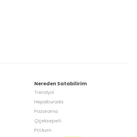
Nereden Satabilirim
Trendyol
Hepsiburada
Pazarama
Çiçeksepeti
PttAvm