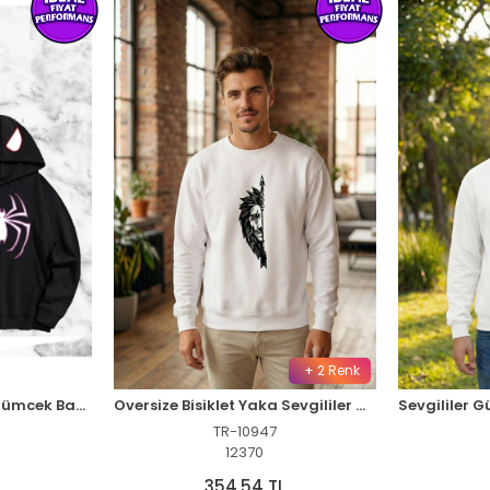
+ 2 Renk
Sevgili Çift Kombini Örümcek Baskılı Kapüşonlu Sweatshirt Hoodie - Siyah
Oversize Bisiklet Yaka Sevgililer Günü Baskılı Sweatshirt - Beyaz
TR-10947
12370
354,54 TL