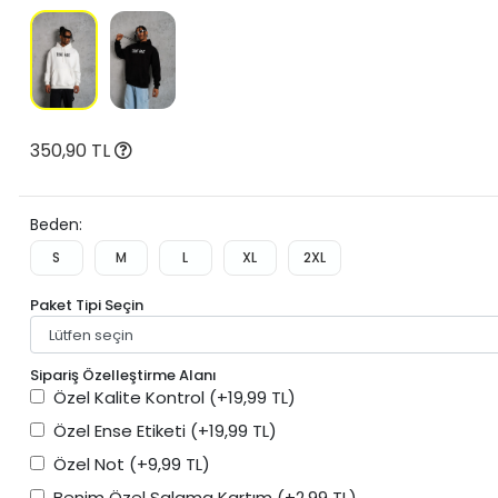
350,90 TL
Beden:
S
M
L
XL
2XL
Paket Tipi Seçin
Sipariş Özelleştirme Alanı
Özel Kalite Kontrol
(+19,99 TL)
Özel Ense Etiketi
(+19,99 TL)
Özel Not
(+9,99 TL)
Benim Özel Salama Kartım
(+2,99 TL)