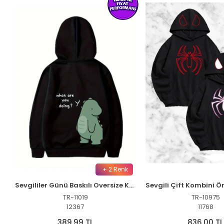
+ 2 Renk
Sevgililer Günü Baskılı Oversize Kapüşonlu Sweatshirt Hoodie - Siyah
TR-11019
TR-10975
12367
11768
389,99 TL
836,00 TL