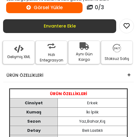
0
/
3
Görsel Yükle
Envantere Ekle
Aynı Gün
Hızlı
Gelişmiş XML
Stoksuz Satış
Kargo
Entegrasyon
ÜRÜN ÖZELLİKLERİ
ÜRÜN ÖZELLİKLERİ
Cinsiyet
Erkek
Kumaş
İki İplik
Sezon
Yaz,Bahar,Kış
Detay
Beli Lastıkli