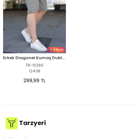
+ 4 Renk
Erkek Diagonel Kumaş Duble Paça Cepli Bağcıklı Bel Lastikli ŞORT - Mint Yeşili
TR-10260
12438
299,99 TL
Tarzyeri