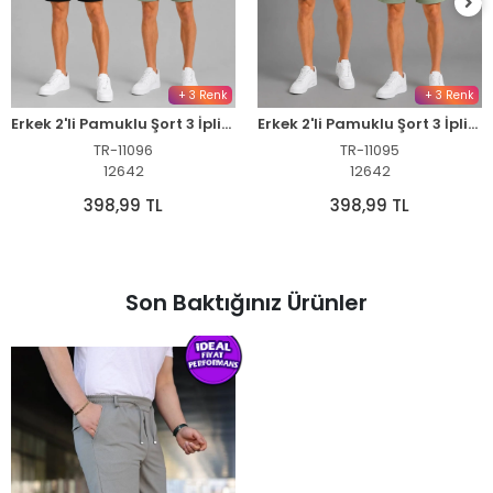
+ 3 Renk
+ 3 Renk
Erkek 2'li Pamuklu Şort 3 İplik Şardonsuz Yazlık Cepli Lastikli Bağcıklı - Siyah & Mint Yeşili
Erkek 2'li Pamuklu Şort 3 İplik Şardonsuz Cepli Lastikli Bağcıklı - Lacivert & Mint Yeşili
TR-11096
TR-11095
12642
12642
398,99 TL
398,99 TL
Son Baktığınız Ürünler