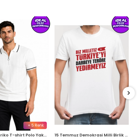
+ 5 Renk
Erkek Fitilli Triko T-shirt Polo Yaka Yarım Fermuarlı Kısa Kollu Tişört - Beyaz
15 Temmuz Demokrasi Milli Birlik YEDİRMEYİZ Baskılı Bisiklet Yaka T-shirt - Beyaz