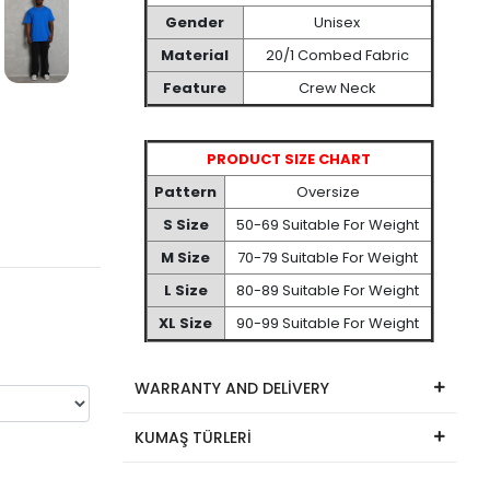
Gender
Unisex
Material
20/1 Combed Fabric
Feature
Crew Neck
PRODUCT SIZE CHART
Pattern
Oversize
S Size
50-69 Suitable For Weight
M Size
70-79 Suitable For Weight
L Size
80-89 Suitable For Weight
XL Size
90-99 Suitable For Weight
WARRANTY AND DELİVERY
KUMAŞ TÜRLERİ