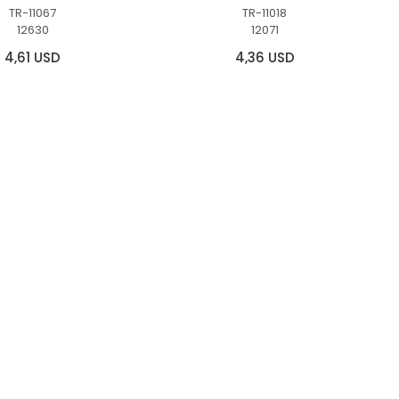
TR-11067
TR-11018
12630
12071
4,61 USD
4,36 USD