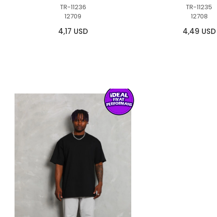
TR-11236
TR-11235
12709
12708
4,17 USD
4,49 USD