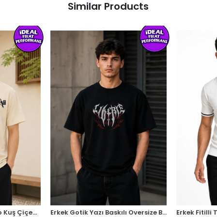
Similar Products
Erkek Ön ve Arka Tokyo Kuş Çiçek Baskılı Oversize T-Shirt - Ekru
Erkek Gotik Yazı Baskılı Oversize Bisiklet Yaka T-Shirt - Siyah