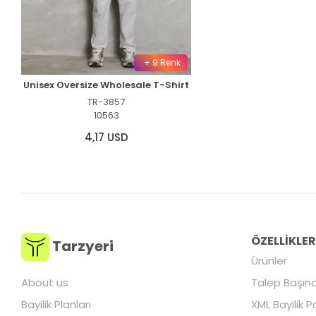
+ 9 Renk
Unisex Oversize Wholesale T-Shirt
TR-3857
10563
4,17 USD
ÖZELLİKLE
Tarzyeri
Ürünler
About us
Talep Başına
Bayilik Planları
XML Bayilik P