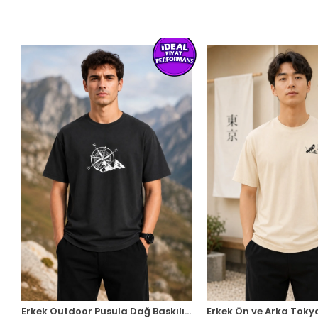
Erkek Outdoor Pusula Dağ Baskılı Kısa Kollu Oversize T-Shirt - Siyah