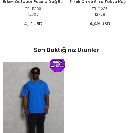
Erkek Outdoor Pusula Dağ Baskılı Kısa Kollu Oversize T-Shirt - Siyah
Erkek Ön ve Arka Tokyo Kuş Çiçek Baskılı Oversize T-Shirt - Ekru
TR-11236
TR-11235
12709
12708
4,17 USD
4,49 USD
Son Baktığınız Ürünler