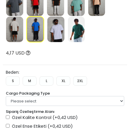
4,17 USD
Beden:
S
M
L
XL
2XL
Cargo Packaging Type
Sipariş Özelleştirme Alanı
Özel Kalite Kontrol
(+0,42 USD)
Özel Ense Etiketi
(+0,42 USD)