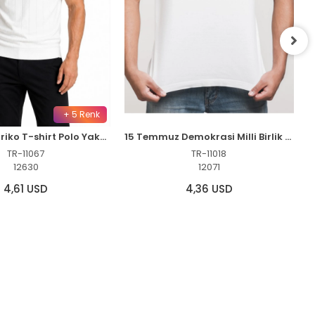
+ 5 Renk
Erkek Fitilli Triko T-shirt Polo Yaka Yarım Fermuarlı Kısa Kollu Tişört - Beyaz
15 Temmuz Demokrasi Milli Birlik YEDİRMEYİZ Baskılı Bisiklet Yaka T-shirt - Beyaz
TR-11067
TR-11018
12630
12071
4,61 USD
4,36 USD