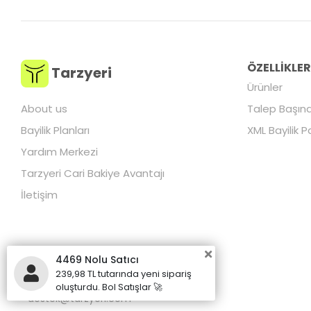
ÖZELLİKLE
Tarzyeri
Ürünler
About us
Talep Başına
Bayilik Planları
XML Bayilik P
Yardım Merkezi
Tarzyeri Cari Bakiye Avantajı
İletişim
4469 Nolu Satıcı
239,98 TL tutarında yeni sipariş
+90 850 255 00 50
oluşturdu. Bol Satışlar 🚀
destek@tarzyeri.com