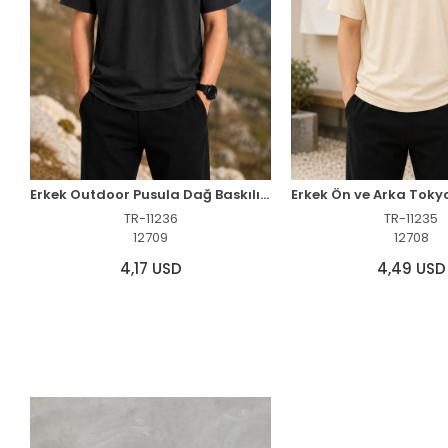
Erkek Outdoor Pusula Dağ Baskılı Kısa Kollu Oversize T-Shirt - Siyah
TR-11236
TR-11235
12709
12708
4,17 USD
4,49 USD