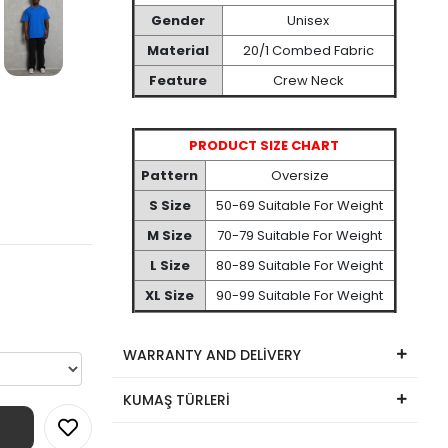
Gender
Unisex
Material
20/1 Combed Fabric
Feature
Crew Neck
PRODUCT SIZE CHART
Pattern
Oversize
S Size
50-69 Suitable For Weight
M Size
70-79 Suitable For Weight
L Size
80-89 Suitable For Weight
XL Size
90-99 Suitable For Weight
WARRANTY AND DELİVERY
KUMAŞ TÜRLERİ