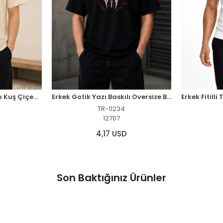
Erkek Ön ve Arka Tokyo Kuş Çiçek Baskılı Oversize T-Shirt - Ekru
Erkek Gotik Yazı Baskılı Oversize Bisiklet Yaka T-Shirt - Siyah
TR-11234
12707
4,17 USD
Son Baktığınız Ürünler