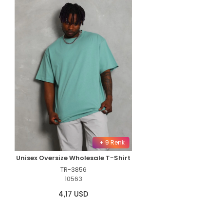
+ 9 Renk
Unisex Oversize Wholesale T-Shirt
TR-3856
10563
4,17 USD