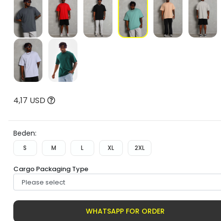
4,17 USD
Beden:
S
M
L
XL
2XL
Cargo Packaging Type
WHATSAPP FOR ORDER