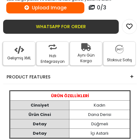
0
/
3
Upload Image
WHATSAPP FOR ORDER
Aynı Gün
Hızlı
Gelişmiş XML
Stoksuz Satış
Kargo
Entegrasyon
PRODUCT FEATURES
ÜRÜN ÖZELLİKLERİ
Cinsiyet
Kadın
Ürün Cinsi
Dana Derisi
Detay
Düğmeli
Detay
İçi Astarlı