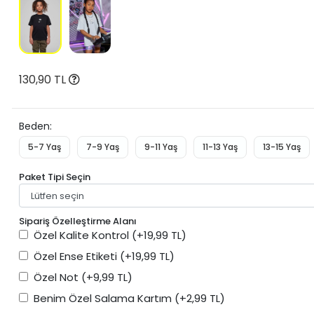
130,90 TL
Beden:
5-7 Yaş
7-9 Yaş
9-11 Yaş
11-13 Yaş
13-15 Yaş
Paket Tipi Seçin
Sipariş Özelleştirme Alanı
Özel Kalite Kontrol
(+19,99 TL)
Özel Ense Etiketi
(+19,99 TL)
Özel Not
(+9,99 TL)
Benim Özel Salama Kartım
(+2,99 TL)