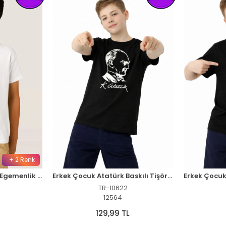
+ 2 Renk
Çocuk 23 Nisan Ulusal Egemenlik ve Çocuk Bayramı Baskılı Bisiklet Yaka T-shirt - Beyaz
Erkek Çocuk Atatürk Baskılı Tişört Kısa Kollu Bisiklet Yaka T-Shirt - Siyah
TR-10622
12564
129,99 TL