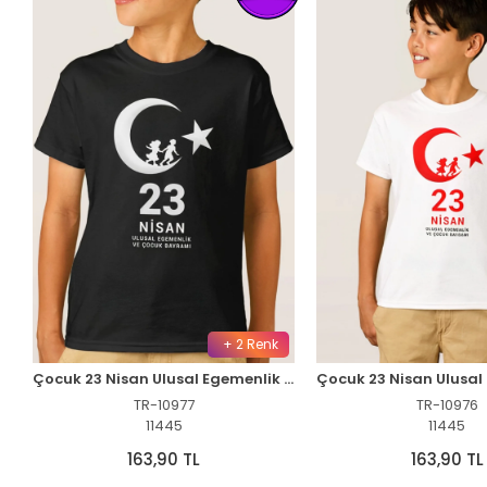
+ 2 Renk
Çocuk 23 Nisan Ulusal Egemenlik ve Çocuk Bayramı Baskılı Bisiklet Yaka T-shirt - Siyah
TR-10977
TR-10976
11445
11445
163,90 TL
163,90 TL