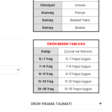
Cinsiyet
Unisex
Kumaş
Penye
Detay
Bisiklet Yaka
Detay
Baskılı
ÜRÜN BEDEN TABLOSU
Kalıp
Çocuk ve Garson
5-7 Yaş
5-7 Yaşa Uygun
7-9 Yaş
7-9 Yaşa Uygun
9-11 Yaş
9-11 Yaşa Uygun
11-13 Yaş
11-13 Yaşa Uygun
13-15 Yaş
13-15 Yaşa Uygun
ÜRÜN YIKAMA TALİMATI