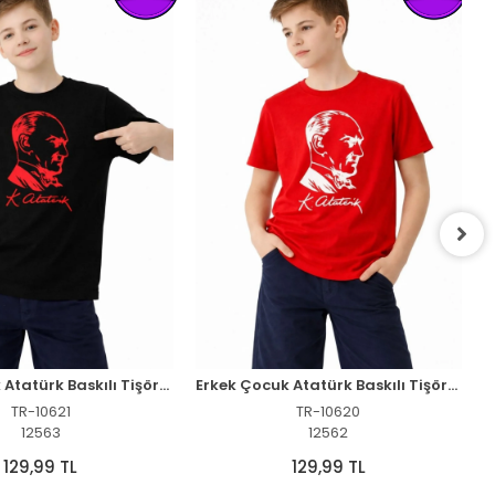
Erkek Çocuk Atatürk Baskılı Tişört Kısa Kollu Bisiklet Yaka T-Shirt - Siyah
Erkek Çocuk Atatürk Baskılı Tişört Kısa Kollu Bisiklet Yaka T-Shirt - Kırmızı
TR-10621
TR-10620
12563
12562
129,99 TL
129,99 TL