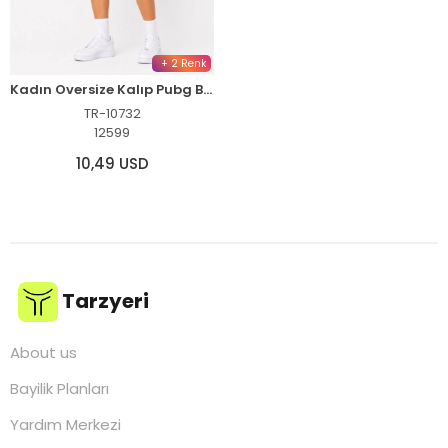
+ 2 Renk
Kadın Oversize Kalıp Pubg Bape X Shark Nakışlı Cepli Şort Takım - Mavi
TR-10732
12599
10,49 USD
Tarzyeri
About us
Bayilik Planları
Yardım Merkezi