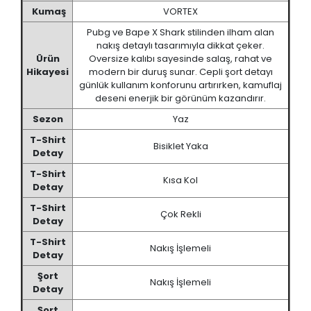
Kumaş
VORTEX
Pubg ve Bape X Shark stilinden ilham alan
nakış detaylı tasarımıyla dikkat çeker.
Ürün
Oversize kalıbı sayesinde salaş, rahat ve
Hikayesi
modern bir duruş sunar. Cepli şort detayı
günlük kullanım konforunu artırırken, kamuflaj
deseni enerjik bir görünüm kazandırır.
Sezon
Yaz
T-Shirt
Bisiklet Yaka
Detay
T-Shirt
Kısa Kol
Detay
T-Shirt
Çok Rekli
Detay
T-Shirt
Nakış İşlemeli
Detay
Şort
Nakış İşlemeli
Detay
Şort