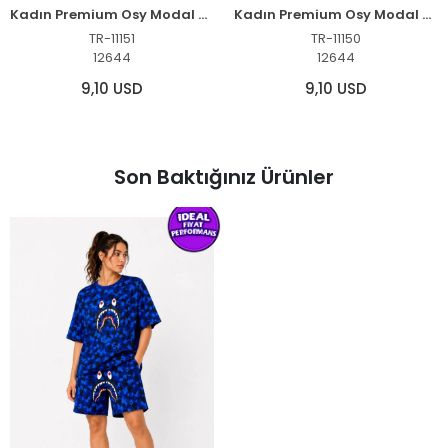
Kadın Premium Osy Modal Yumuşak Dokulu Tişört Cepli Şort Alt Üst Takım - Siyah
Kadın Premium Osy Modal Yumuşak Dokulu Tişört Cepli Şort Alt Üst Takım - Lacivert
TR-11151
TR-11150
12644
12644
9,10 USD
9,10 USD
Son Baktığınız Ürünler