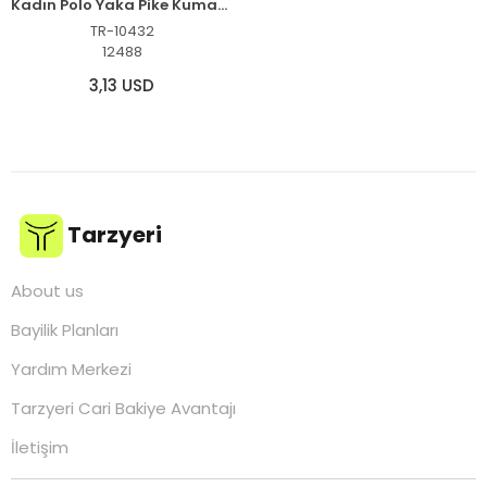
Kadın Polo Yaka Pike Kumaş Düğmeli Basic Tişört T-Shirt Günlük Rahat - Beyaz
TR-10432
12488
3,13 USD
Tarzyeri
About us
Bayilik Planları
Yardım Merkezi
Tarzyeri Cari Bakiye Avantajı
İletişim