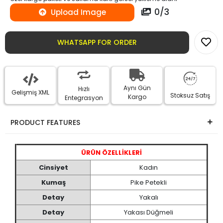
0
/
3
Upload Image
WHATSAPP FOR ORDER
Aynı Gün
Hızlı
Gelişmiş XML
Stoksuz Satış
Kargo
Entegrasyon
PRODUCT FEATURES
ÜRÜN ÖZELLİKLERİ
Cinsiyet
Kadın
Kumaş
Pike Petekli
Detay
Yakalı
Detay
Yakası Düğmeli