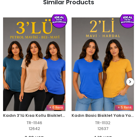
Similar Products
+ 6 Renk
+ 5 Renk
Kadın 3’lü Kısa Kollu Bisiklet Yaka Basic Slim Fit T-Shirt -Petrol Mavisi - Bej - Mavi
Kadın Basic Bisiklet Yaka Yazlık Slim fit T-Shirt - Mavi & Hardal Sarısı
TR-11146
TR-11132
12642
12637