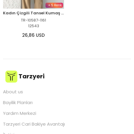
+ 5 Renk
Kadın Çizgili Tansel Kumaş Yelek Pantolon İkili Takım Ofis Şık Modern - Bej
TR-10587-1161
12543
26,86 USD
Tarzyeri
About us
Bayilik Planları
Yardım Merkezi
Tarzyeri Cari Bakiye Avantajı