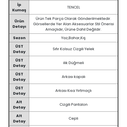
İp
TENCEL
Kumaş
Ürün Tek Parça Olarak Gönderilmektedir.
Ürün
Görsellerde Yer Alan Aksesuarlar Stil Önerisi
Detayı
Amaçlıdır, Ürüne Dahil Değildir.
Sezon
Yaz,Bahar,Kış
ÜST
Sıfır Kolsuz Cizgili Yelek
Detay
ÜST
ilik Düğmeli
Detay
ÜST
Arkası kapalı
Detay
ÜST
Arkası Kısa Yırtmaçlı
Detay
Alt
Cizgili Pantalon
Detay
Alt
Cepli
Detay