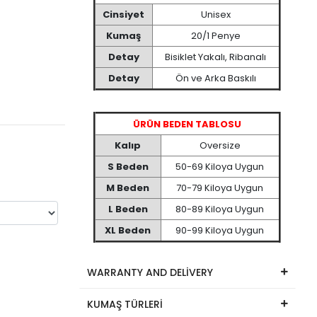
Cinsiyet
Unisex
Kumaş
20/1 Penye
Detay
Bisiklet Yakalı, Ribanalı
Detay
Ön ve Arka Baskılı
ÜRÜN BEDEN TABLOSU
Kalıp
Oversize
S Beden
50-69 Kiloya Uygun
M Beden
70-79 Kiloya Uygun
L Beden
80-89 Kiloya Uygun
XL Beden
90-99 Kiloya Uygun
WARRANTY AND DELİVERY
KUMAŞ TÜRLERİ