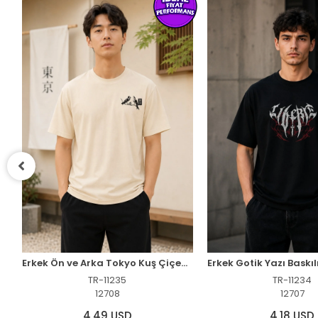
Erkek Outdoor Pusula Dağ Baskılı Kısa Kollu Oversize T-Shirt - Siyah
Erkek Ön ve Arka Tokyo Kuş Çiçek Baskılı Oversize T-Shirt - Ekru
TR-11235
TR-11234
12708
12707
4,49 USD
4,18 USD