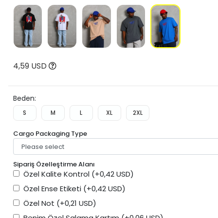
4,59 USD
Beden:
S
M
L
XL
2XL
Cargo Packaging Type
Sipariş Özelleştirme Alanı
Özel Kalite Kontrol
(+0,42 USD)
Özel Ense Etiketi
(+0,42 USD)
Özel Not
(+0,21 USD)
Benim Özel Salama Kartım
(+0,06 USD)