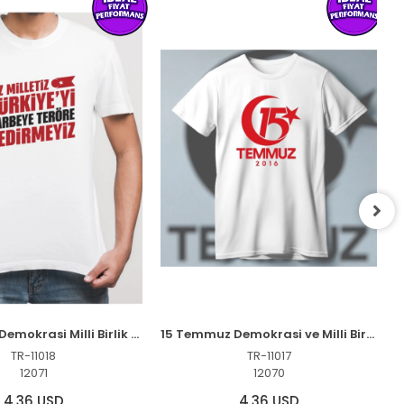
15 Temmuz Demokrasi Milli Birlik YEDİRMEYİZ Baskılı Bisiklet Yaka T-shirt - Beyaz
15 Temmuz Demokrasi ve Milli Birlik 2016 Anma Baskılı Bisiklet Yaka T-shirt - Beyaz
TR-11018
TR-11017
12071
12070
4,36 USD
4,36 USD