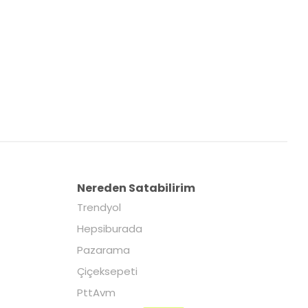
Nereden Satabilirim
Trendyol
Hepsiburada
Pazarama
Çiçeksepeti
PttAvm