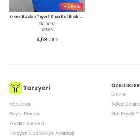
+ 5 Renk
Erkek Baskılı Tişört Kısa Kol Bisiklet Yaka Oversize T-Shirt - Mavi
TR-3883
10568
4,59 USD
ÖZELLİKLE
Tarzyeri
Ürünler
About us
Talep Başına
Bayilik Planları
XML Bayilik P
Yardım Merkezi
Tarzyeri Cari Bakiye Avantajı