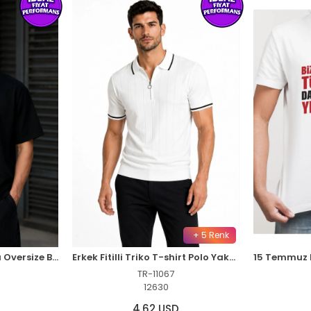
+ 5 Renk
Erkek Gotik Yazı Baskılı Oversize Bisiklet Yaka T-Shirt - Siyah
Erkek Fitilli Triko T-shirt Polo Yaka Yarım Fermuarlı Kısa Kollu Tişört - Beyaz
TR-11067
12630
4,62 USD