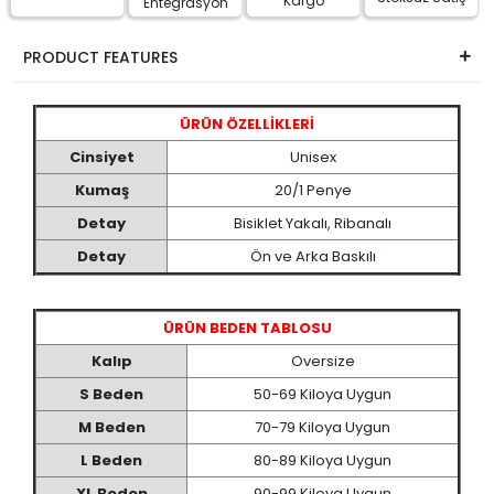
Kargo
Entegrasyon
PRODUCT FEATURES
ÜRÜN ÖZELLİKLERİ
Cinsiyet
Unisex
Kumaş
20/1 Penye
Detay
Bisiklet Yakalı, Ribanalı
Detay
Ön ve Arka Baskılı
ÜRÜN BEDEN TABLOSU
Kalıp
Oversize
S Beden
50-69 Kiloya Uygun
M Beden
70-79 Kiloya Uygun
L Beden
80-89 Kiloya Uygun
XL Beden
90-99 Kiloya Uygun