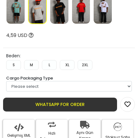
4,59 USD
Beden:
S
M
L
XL
2XL
Cargo Packaging Type
WHATSAPP FOR ORDER
Aynı Gün
Hızlı
Gelişmiş XML
Stoksuz Satış