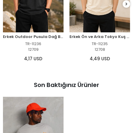
Erkek Outdoor Pusula Dağ Baskılı Kısa Kollu Oversize T-Shirt - Siyah
Erkek Ön ve Arka Tokyo Kuş Çiçek Baskılı Oversize T-Shirt - Ekru
TR-11236
TR-11235
12709
12708
4,17 USD
4,49 USD
Son Baktığınız Ürünler