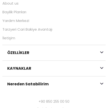
About us
Bayilik Planları
Yardım Merkezi
Tarzyeri Cari Bakiye Avantajı
İletişim
ÖZELLİKLER
KAYNAKLAR
Nereden Satabilirim
+90 850 255 00 50