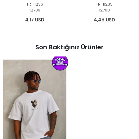
TR-11236
TR-11235
12709
12708
4,17 USD
4,49 USD
Son Baktığınız Ürünler