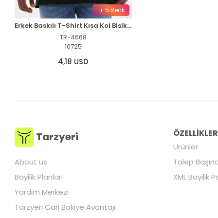
+ 5 Renk
Erkek Baskılı T-Shirt Kısa Kol Bisiklet Yaka Rahat Kalıp Tişört - Siyah
TR-4668
10725
4,18 USD
ÖZELLİKLE
Tarzyeri
Ürünler
About us
Talep Başına
Bayilik Planları
XML Bayilik P
Yardım Merkezi
Tarzyeri Cari Bakiye Avantajı