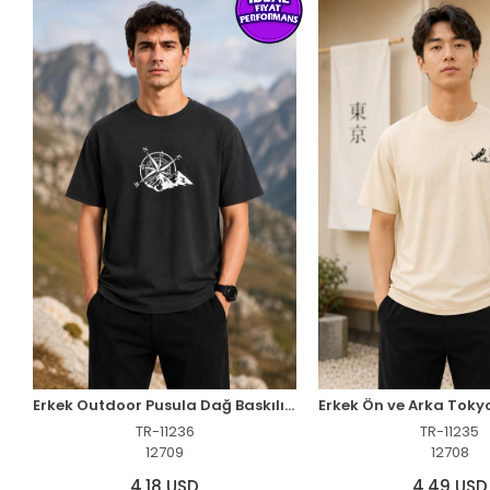
Erkek Outdoor Pusula Dağ Baskılı Kısa Kollu Oversize T-Shirt - Siyah
TR-11236
TR-11235
12709
12708
4,18 USD
4,49 USD