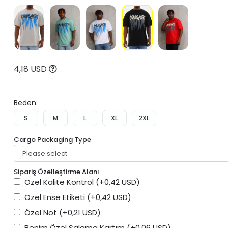
4,18 USD
Beden:
S
M
L
XL
2XL
Cargo Packaging Type
Sipariş Özelleştirme Alanı
Özel Kalite Kontrol
(+0,42 USD)
Özel Ense Etiketi
(+0,42 USD)
Özel Not
(+0,21 USD)
Benim Özel Salama Kartım
(+0,06 USD)