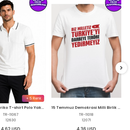
+ 5 Renk
Erkek Fitilli Triko T-shirt Polo Yaka Yarım Fermuarlı Kısa Kollu Tişört - Beyaz
15 Temmuz Demokrasi Milli Birlik YEDİRMEYİZ Baskılı Bisiklet Yaka T-shirt - Beyaz
TR-11067
TR-11018
12630
12071
4,62 USD
4,36 USD