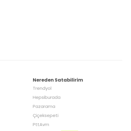
Nereden Satabilirim
Trendyol
Hepsiburada
Pazarama
Çiçeksepeti
PttAvm