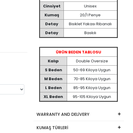
Cinsiyet
Unisex
Kumaş
20/1 Penye
Detay
Bisiklet Yakası Ribanalı
Detay
Baskılı
ÜRÜN BEDEN TABLOSU
Kalıp
Double Oversize
S Beden
50-69 Kiloya Uygun
M Beden
70-85 Kiloya Uygun
L Beden
85-95 Kiloya Uygun
XL Beden
95-105 Kiloya Uygun
WARRANTY AND DELİVERY
KUMAŞ TÜRLERİ