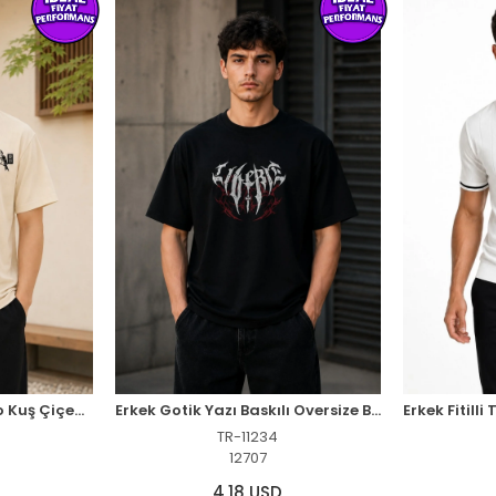
Erkek Ön ve Arka Tokyo Kuş Çiçek Baskılı Oversize T-Shirt - Ekru
Erkek Gotik Yazı Baskılı Oversize Bisiklet Yaka T-Shirt - Siyah
TR-11234
12707
4,18 USD