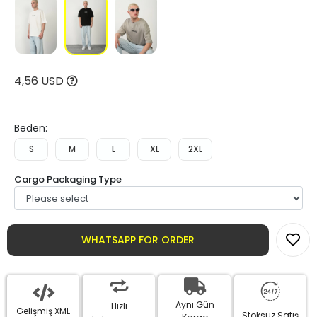
4,56 USD
Beden:
S
M
L
XL
2XL
Cargo Packaging Type
WHATSAPP FOR ORDER
Aynı Gün
Hızlı
Gelişmiş XML
Stoksuz Satış