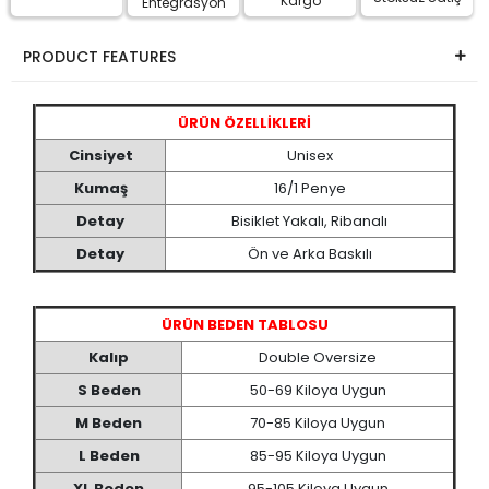
Kargo
Entegrasyon
PRODUCT FEATURES
ÜRÜN ÖZELLİKLERİ
Cinsiyet
Unisex
Kumaş
16/1 Penye
Detay
Bisiklet Yakalı, Ribanalı
Detay
Ön ve Arka Baskılı
ÜRÜN BEDEN TABLOSU
Kalıp
Double Oversize
S Beden
50-69 Kiloya Uygun
M Beden
70-85 Kiloya Uygun
L Beden
85-95 Kiloya Uygun
XL Beden
95-105 Kiloya Uygun