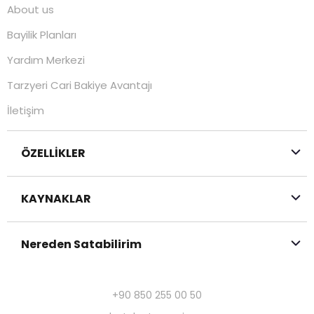
About us
Bayilik Planları
Yardım Merkezi
Tarzyeri Cari Bakiye Avantajı
İletişim
ÖZELLİKLER
KAYNAKLAR
Nereden Satabilirim
+90 850 255 00 50