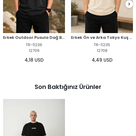
Erkek Outdoor Pusula Dağ Baskılı Kısa Kollu Oversize T-Shirt - Siyah
Erkek Ön ve Arka Tokyo Kuş Çiçek Baskılı Oversize T-Shirt - Ekru
TR-11236
TR-11235
12709
12708
4,18 USD
4,49 USD
Son Baktığınız Ürünler