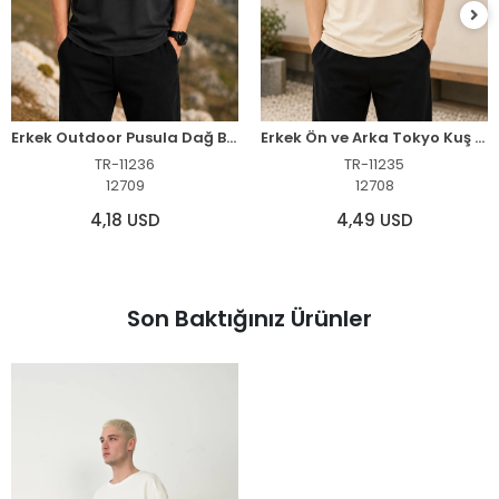
Erkek Outdoor Pusula Dağ Baskılı Kısa Kollu Oversize T-Shirt - Siyah
Erkek Ön ve Arka Tokyo Kuş Çiçek Baskılı Oversize T-Shirt - Ekru
TR-11236
TR-11235
12709
12708
4,18 USD
4,49 USD
Son Baktığınız Ürünler