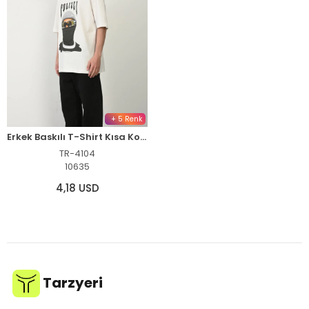
+ 5 Renk
Erkek Baskılı T-Shirt Kısa Kol Bisiklet Yaka Rahat Kalıp Tişört - Beyaz
TR-4104
10635
4,18 USD
Tarzyeri