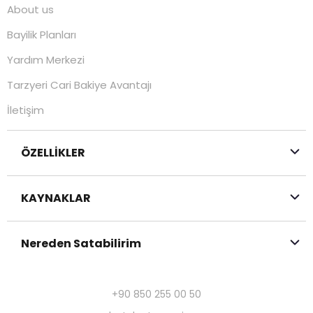
About us
Bayilik Planları
Yardım Merkezi
Tarzyeri Cari Bakiye Avantajı
İletişim
ÖZELLİKLER
KAYNAKLAR
Nereden Satabilirim
+90 850 255 00 50