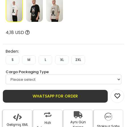
4,18 USD
Beden:
S
M
L
XL
2XL
Cargo Packaging Type
WHATSAPP FOR ORDER
Aynı Gün
Hızlı
Gelişmiş XML
Stoksuz Satış