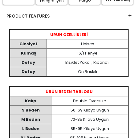
Kargo
Entegrasyon
PRODUCT FEATURES
ÜRÜN ÖZELLİKLERİ
Cinsiyet
Unisex
Kumaş
16/1 Penye
Detay
Bisiklet Yakalı, Ribanalı
Detay
Ön Baskılı
ÜRÜN BEDEN TABLOSU
Kalıp
Double Oversize
S Beden
50-69 Kiloya Uygun
M Beden
70-85 Kiloya Uygun
L Beden
85-95 Kiloya Uygun
XL Beden
95-105 Kiloya Uygun