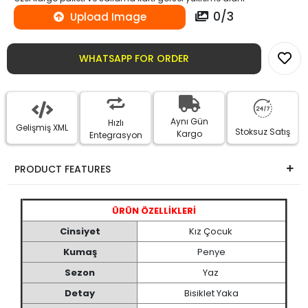
0
/
3
Upload Image
WHATSAPP FOR ORDER
Aynı Gün
Hızlı
Gelişmiş XML
Stoksuz Satış
Kargo
Entegrasyon
PRODUCT FEATURES
ÜRÜN ÖZELLİKLERİ
Cinsiyet
Kız Çocuk
Kumaş
Penye
Sezon
Yaz
Detay
Bisiklet Yaka