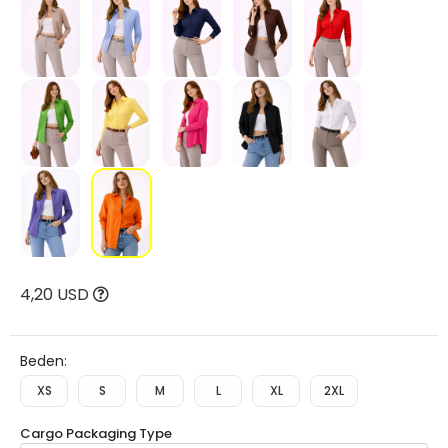
4,20 USD
Beden:
XS
S
M
L
XL
2XL
Cargo Packaging Type