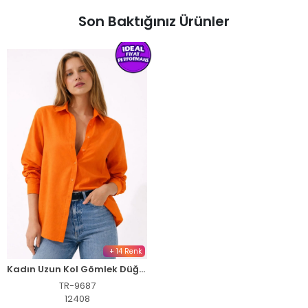
Son Baktığınız Ürünler
+ 14 Renk
Kadın Uzun Kol Gömlek Düğmeli Klasik Yaka Günlük ve Ofis Şıklığına uygun - Turuncu
TR-9687
12408