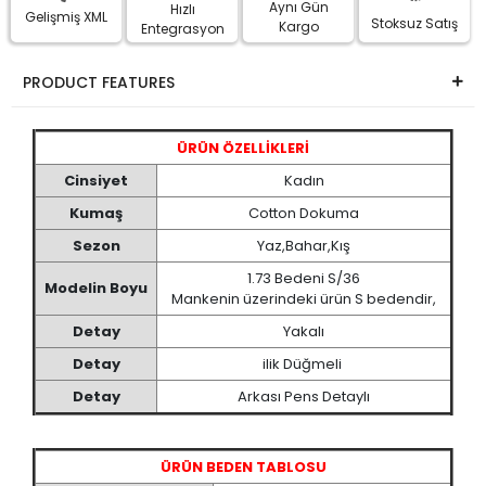
Aynı Gün
Hızlı
Gelişmiş XML
Stoksuz Satış
Kargo
Entegrasyon
PRODUCT FEATURES
ÜRÜN ÖZELLİKLERİ
Cinsiyet
Kadın
Kumaş
Cotton Dokuma
Sezon
Yaz,Bahar,Kış
1.73 Bedeni S/36
Modelin Boyu
Mankenin üzerindeki ürün S bedendir,
Detay
Yakalı
Detay
ilik Düğmeli
Detay
Arkası Pens Detaylı
ÜRÜN BEDEN TABLOSU