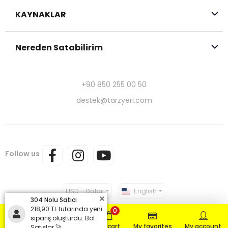
KAYNAKLAR
Nereden Satabilirim
+90 850 255 00 50
destek@tarzyeri.com
Follow us
USD - Dolar
English
304 Nolu Satıcı
218,90 TL tutarında yeni
0
sipariş oluşturdu. Bol
Home page
Products
My cart
My favorites
My account
Satışlar 🚀