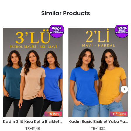
Similar Products
+ 6 Renk
+ 5 Renk
Kadın 3’lü Kısa Kollu Bisiklet Yaka Basic Slim Fit T-Shirt -Petrol Mavisi - Bej - Mavi
Kadın Basic Bisiklet Yaka Yazlık Slim fit T-Shirt - Mavi & Hardal Sarısı
TR-11146
TR-11132