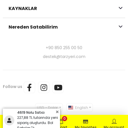
KAYNAKLAR
Nereden Satabilirim
+90 850 255 00 50
destek@tarzyeri.com
Follow us
USD - Dolar
English
4619 Nolu Satıcı
227,88 TL tutarında yeni
0
sipariş oluşturdu. Bol
Home page
Products
My cart
My favorites
My account
Satışlar 🚀