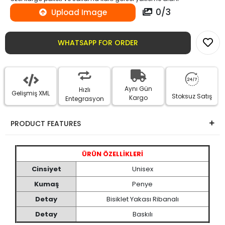
0
/
3
Upload Image
WHATSAPP FOR ORDER
Aynı Gün
Hızlı
Gelişmiş XML
Stoksuz Satış
Kargo
Entegrasyon
PRODUCT FEATURES
ÜRÜN ÖZELLİKLERİ
Cinsiyet
Unisex
Kumaş
Penye
Detay
Bisiklet Yakası Ribanalı
Detay
Baskılı