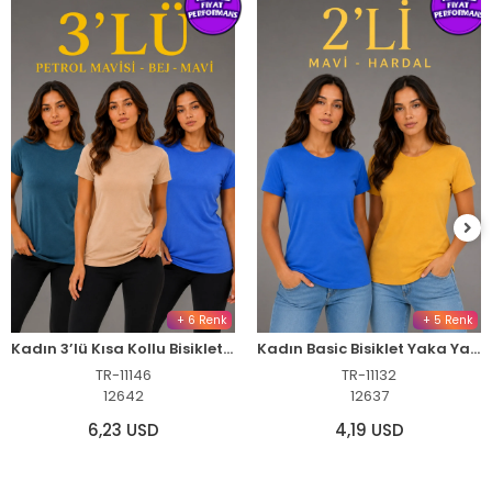
+ 6 Renk
+ 5 Renk
Kadın 3’lü Kısa Kollu Bisiklet Yaka Basic Slim Fit T-Shirt -Petrol Mavisi - Bej - Mavi
Kadın Basic Bisiklet Yaka Yazlık Slim fit T-Shirt - Mavi & Hardal Sarısı
TR-11146
TR-11132
12642
12637
6,23 USD
4,19 USD