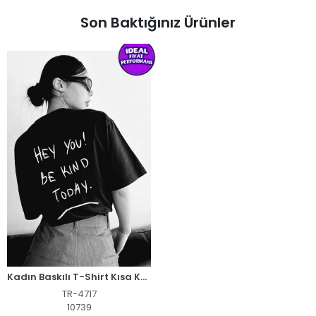
Son Baktığınız Ürünler
Kadın Baskılı T-Shirt Kısa Kol Bisiklet Yaka Oversize Rahat Kalıp Tişört T-Shirt - Siyah
TR-4717
10739