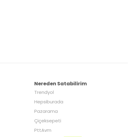
Nereden Satabilirim
Trendyol
Hepsiburada
Pazarama
Çiçeksepeti
PttAvm