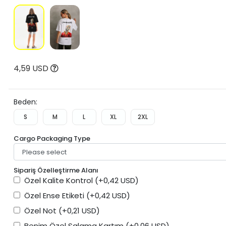
4,59 USD
Beden:
S
M
L
XL
2XL
Cargo Packaging Type
Sipariş Özelleştirme Alanı
Özel Kalite Kontrol
(+0,42 USD)
Özel Ense Etiketi
(+0,42 USD)
Özel Not
(+0,21 USD)
Benim Özel Salama Kartım
(+0,06 USD)