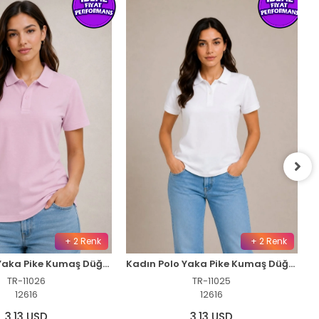
Anneler Günü Hediye Anne Kız Temalı Baskılı Oversize Bisiklet Yaka T-shirt - Siyah
TR-11014
12067
4,36 USD
+ 2 Renk
Kadın Polo Yaka Pike Kumaş Düğmeli Basic Tişört Günlük Rahat - Beyaz
TR-11025
12616
3,13 USD