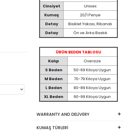
Cinsiyet
Unisex
Kumaş
20/1 Penye
Detay
Bisiklet Yakası, Ribanalı
Detay
Ön ve Arka Baskılı
ÜRÜN BEDEN TABLOSU
Kalıp
Oversize
S Beden
50-69 Kiloya Uygun
M Beden
70-79 Kiloya Uygun
L Beden
80-89 Kiloya Uygun
XL Beden
90-99 Kiloya Uygun
WARRANTY AND DELİVERY
KUMAŞ TÜRLERİ