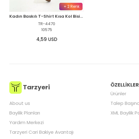
+ 2 Renk
Kadın Baskılı T-Shirt Kısa Kol Bisiklet Yaka Oversize Rahat Kalıp Günlük Tişört - Siyah
TR-4470
10575
4,59 USD
ÖZELLİKLE
Tarzyeri
Ürünler
About us
Talep Başına
Bayilik Planları
XML Bayilik P
Yardım Merkezi
Tarzyeri Cari Bakiye Avantajı