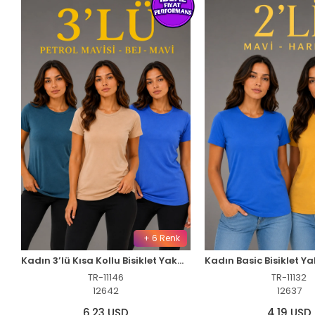
Renk
+ 5 Renk
Kadın 3’lü Kısa Kollu Bisiklet Yaka Basic Slim Fit T-Shirt -Petrol Mavisi - Bej - Mavi
Kadın Basic Bisiklet Yaka Yazlık Slim fit T-Shirt - Mavi & Hardal Sarısı
TR-11132
TR-1
12637
126
4,19 USD
6,25