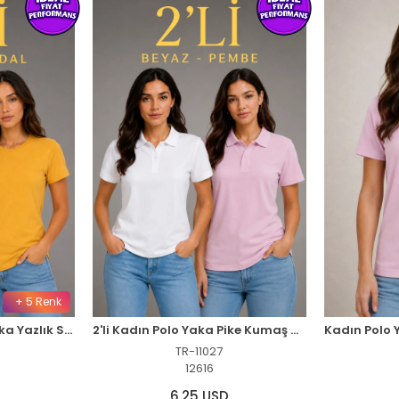
+ 2 Renk
2'li Kadın Polo Yaka Pike Kumaş Düğmeli Basic Tişört Günlük Rahat Kesim - Beyaz, Pembe
Kadın Polo Yaka Pike Kumaş Düğmeli Basic Tişört Günlük Rahat - Pembe
1027
TR-11026
16
12616
 USD
3,13 USD