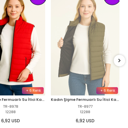
+ 6 Renk
+ 6 Renk
Kadın Şişme Fermuarlı Su İtici Kapitone Astarlı, Cepli Yelek - Kırmızı
Kadın Şişme Fermuarlı Su İtici Kapitone Astarlı, Cepli Yelek - Haki
TR-8978
TR-8977
12288
12288
6,92 USD
6,92 USD