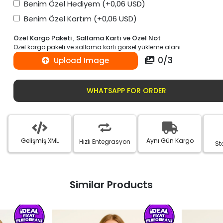
Benim Özel Hediyem
(+0,06 USD)
Benim Özel Kartım
(+0,06 USD)
Özel Kargo Paketi , Sallama Kartı ve Özel Not
Özel kargo paketi ve sallama kartı görsel yükleme alanı
0
/
3
Upload Image
WHATSAPP FOR ORDER
Gelişmiş XML
Aynı Gün Kargo
Hızlı Entegrasyon
St
Similar Products