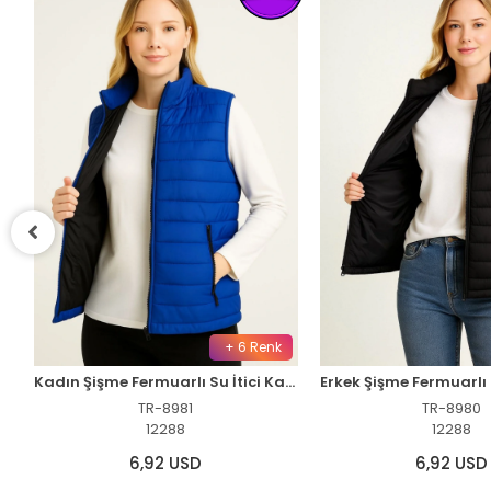
+ 6 Renk
Oversize Kalıp Kolej Ceket - Kırmızı
Kadın Şişme Fermuarlı Su İtici Kapitone Astarlı, Cepli Yelek - Saks Mavisi
TR-8981
TR-8980
12288
12288
6,92 USD
6,92 USD