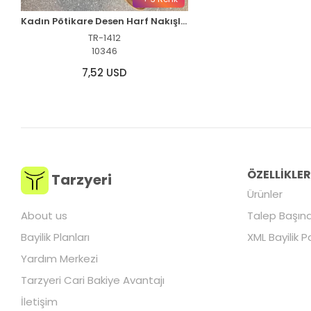
Kadın Pötikare Desen Harf Nakışlı Kolej Ceket - Siyah
TR-1412
10346
7,52 USD
ÖZELLİKLE
Tarzyeri
Ürünler
About us
Talep Başına
Bayilik Planları
XML Bayilik P
Yardım Merkezi
Tarzyeri Cari Bakiye Avantajı
İletişim