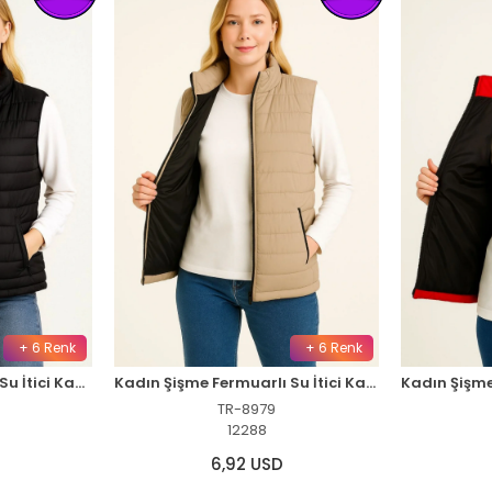
+ 6 Renk
+ 6 Renk
Erkek Şişme Fermuarlı Su İtici Kapitone Astarlı, Cepli Yelek - Siyah
Kadın Şişme Fermuarlı Su İtici Kapitone Astarlı, Cepli Yelek - Bej
TR-8979
12288
6,92 USD