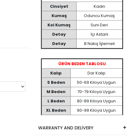
Cinsiyet
Kadın
Kumaş
Oduncu Kumaş
Kol Kumaş
Suni Deri
Detay
İçi Astarlı
Detay
B Nakış İşlemeli
ÜRÜN BEDEN TABLOSU
Kalıp
Dar Kalıp
S Beden
50-69 Kiloya Uygun
M Beden
70-79 Kiloya Uygun
L Beden
80-89 Kiloya Uygun
XL Beden
90-99 Kiloya Uygun
WARRANTY AND DELİVERY