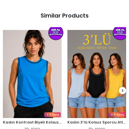
Similar Products
+ 11 Renk
+ 5 Renk
Kadın Kontrast Biyeli Kolsuz Atlet Bisiklet Yaka Yazlık Basic Atlet - Turkuaz
Kadın 3’lü Kolsuz Sporcu Atlet Seti Yazlık Bisiklet Yakalı - Sarı, Siyah, Bebe Mavisi