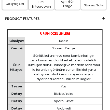
Aynı Gün
Hızlı
Gelişmiş XML
Stoksuz Satış
Kargo
Entegrasyon
PRODUCT FEATURES
ÜRÜN ÖZELLİKLERİ
Cinsiyet
Kadın
Kumaş
Süprem Penye
Günlük kullanım ve spor kombinleri için
tasarlanan regular fit erkek atlet modelidir.
Ürün
Yumuşak dokulu kumaşı ve modern renk tonu
Hikayesi
ile ferah bir görünüm sunar. Bisiklet yaka
detayı ve rahat kesimi sayesinde yaz
aylarında konforlu kullanım sağlar
Sezon
Yaz
Detay
Bisiklet Yaka
Detay
Sporcu Atlet
Detay
Arabiyeli