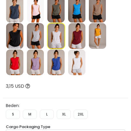
3,15 USD
Beden:
S
M
L
XL
2XL
Cargo Packaging Type