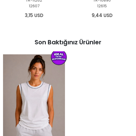
TR-11262
TR-10890
12607
12615
3,15 USD
9,44 USD
Son Baktığınız Ürünler