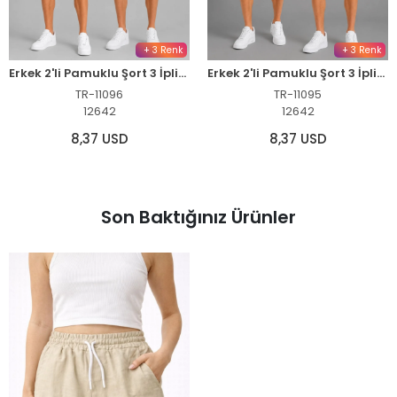
+ 3 Renk
+ 3 Renk
Erkek 2'li Pamuklu Şort 3 İplik Şardonsuz Yazlık Cepli Lastikli Bağcıklı - Siyah & Mint Yeşili
Erkek 2'li Pamuklu Şort 3 İplik Şardonsuz Cepli Lastikli Bağcıklı - Lacivert & Mint Yeşili
TR-11096
TR-11095
12642
12642
8,37 USD
8,37 USD
Son Baktığınız Ürünler