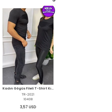
Son Baktığınız Ürünler
Kadın Gögüs Fileli T-Shirt Kısa Kol Bisiklet Yaka Slimfit Tişört - Siyah
TR-2021
10408