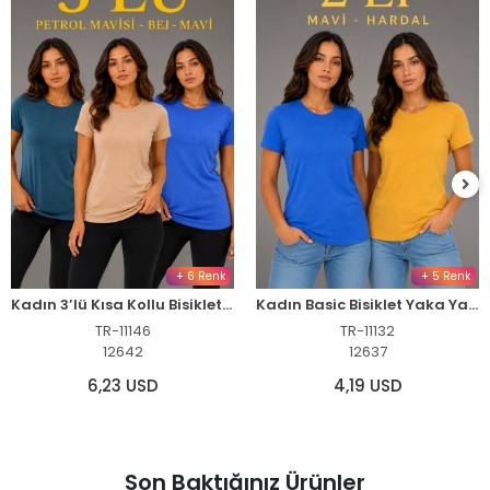
+ 6 Renk
+ 5 Renk
Kadın 3’lü Kısa Kollu Bisiklet Yaka Basic Slim Fit T-Shirt -Petrol Mavisi - Bej - Mavi
Kadın Basic Bisiklet Yaka Yazlık Slim fit T-Shirt - Mavi & Hardal Sarısı
TR-11146
TR-11132
12642
12637
6,23 USD
4,19 USD