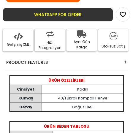
0
/
3
Upload Image
WHATSAPP FOR ORDER
Aynı Gün
Hızlı
Gelişmiş XML
Stoksuz Satış
Kargo
Entegrasyon
PRODUCT FEATURES
ÜRÜN ÖZELLİKLERİ
Cinsiyet
Kadın
Kumaş
40/1 Likralı Kompak Penye
Detay
Göğüs Fileli