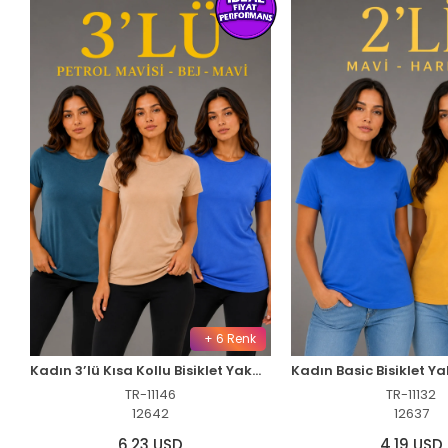
+ 6 Renk
Kadın 3’lü Kısa Kollu Bisiklet Yaka Basic Slim Fit T-Shirt -Petrol Mavisi - Bej - Mavi
TR-11146
TR-11132
12642
12637
6,23 USD
4,19 USD