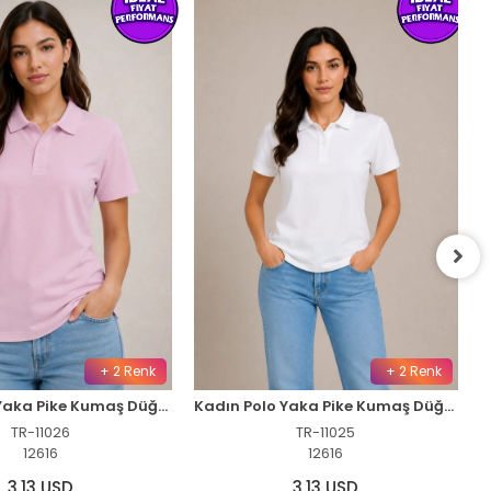
+ 2 Renk
+ 2 Renk
Kadın Polo Yaka Pike Kumaş Düğmeli Basic Tişört Günlük Rahat - Pembe
Kadın Polo Yaka Pike Kumaş Düğmeli Basic Tişört Günlük Rahat - Beyaz
TR-11026
TR-11025
12616
12616
3,13 USD
3,13 USD