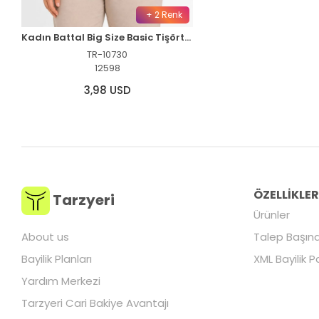
+ 2 Renk
Kadın Battal Big Size Basic Tişört Bisiklet Yaka Rahat Kalıp T-Shirt - Siyah
TR-10730
12598
3,98 USD
ÖZELLİKLE
Tarzyeri
Ürünler
About us
Talep Başına
Bayilik Planları
XML Bayilik P
Yardım Merkezi
Tarzyeri Cari Bakiye Avantajı