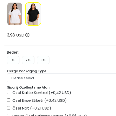
3,98 USD
Beden:
XL
2XL
3XL
Cargo Packaging Type
Sipariş Özelleştirme Alanı
Özel Kalite Kontrol
(+0,42 USD)
Özel Ense Etiketi
(+0,42 USD)
Özel Not
(+0,21 USD)
Benim Özel Salama Kartım
(+0,06 USD)