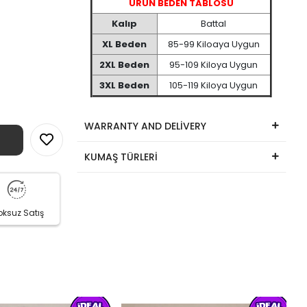
ÜRÜN BEDEN TABLOSU
Kalıp
Battal
XL Beden
85-99 Kiloaya Uygun
2XL Beden
95-109 Kiloya Uygun
3XL Beden
105-119 Kiloya Uygun
WARRANTY AND DELİVERY
KUMAŞ TÜRLERİ
oksuz Satış