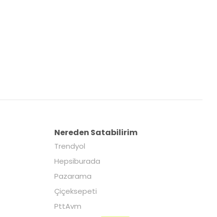
Nereden Satabilirim
Trendyol
Hepsiburada
Pazarama
Çiçeksepeti
PttAvm