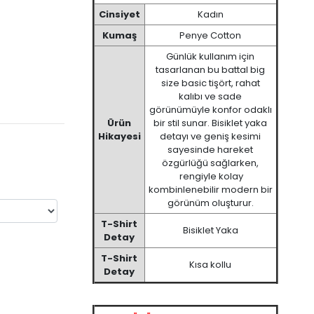
Cinsiyet
Kadın
Kumaş
Penye Cotton
Günlük kullanım için
tasarlanan bu battal big
size basic tişört, rahat
kalıbı ve sade
görünümüyle konfor odaklı
Ürün
bir stil sunar. Bisiklet yaka
Hikayesi
detayı ve geniş kesimi
sayesinde hareket
özgürlüğü sağlarken,
rengiyle kolay
kombinlenebilir modern bir
görünüm oluşturur.
T-Shirt
Bisiklet Yaka
Detay
T-Shirt
Kısa kollu
Detay