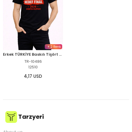
+ 2 Renk
Erkek TÜRKİYE Baskılı Tişört Ay Yıldız 2026 Dünya Kupası Taraftar Forma T-Shirt - Siyah
TR-10486
12510
4,17 USD
Tarzyeri
About us