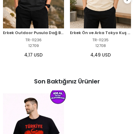
Erkek Outdoor Pusula Dağ Baskılı Kısa Kollu Oversize T-Shirt - Siyah
Erkek Ön ve Arka Tokyo Kuş Çiçek Baskılı Oversize T-Shirt - Ekru
TR-11236
TR-11235
12709
12708
4,17 USD
4,49 USD
Son Baktığınız Ürünler