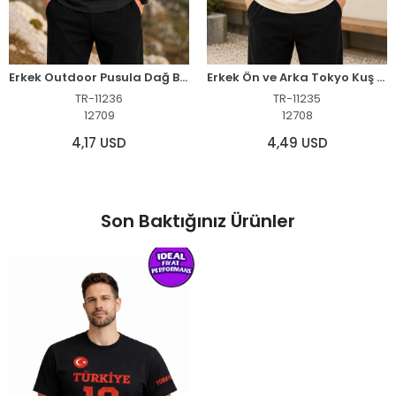
Erkek Outdoor Pusula Dağ Baskılı Kısa Kollu Oversize T-Shirt - Siyah
Erkek Ön ve Arka Tokyo Kuş Çiçek Baskılı Oversize T-Shirt - Ekru
TR-11236
TR-11235
12709
12708
4,17 USD
4,49 USD
Son Baktığınız Ürünler