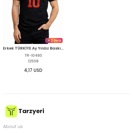
+ 2 Renk
Erkek TÜRKİYE Ay Yıldız Baskılı 10 Numara Forma Tişört Taraftar T-Shirt - Siyah
TR-10480
12508
4,17 USD
Tarzyeri
About us