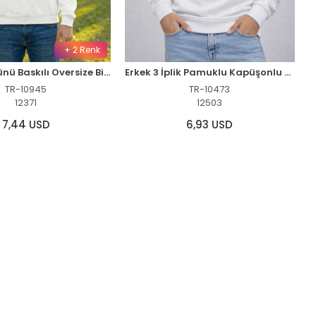
+ 2 Renk
Sevgililer Günü Baskılı Oversize Bisiklet Yaka Sweatshirt - Beyaz
Erkek 3 İplik Pamuklu Kapüşonlu Baskılı SweatShirt hoodie - Beyaz
TR-10945
TR-10473
12371
12503
7,44 USD
6,93 USD