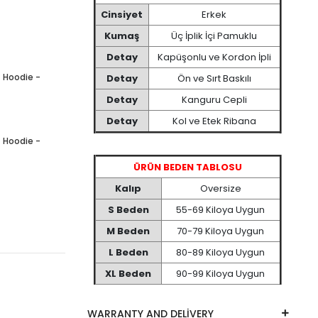
Cinsiyet
Erkek
Kumaş
Üç İplik İçi Pamuklu
Detay
Kapüşonlu ve Kordon İpli
Detay
Ön ve Sırt Baskılı
Detay
Kanguru Cepli
Detay
Kol ve Etek Ribana
ÜRÜN BEDEN TABLOSU
Kalıp
Oversize
S Beden
55-69 Kiloya Uygun
M Beden
70-79 Kiloya Uygun
L Beden
80-89 Kiloya Uygun
XL Beden
90-99 Kiloya Uygun
WARRANTY AND DELİVERY