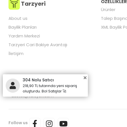
ÖZELLİKLE
Tarzyeri
Ürünler
About us
Talep Başına
Bayilik Planları
XML Bayilik P
Yardım Merkezi
Tarzyeri Cari Bakiye Avantajı
İletişim
304 Nolu Satıcı
218,90 TL tutarında yeni sipariş
+90 850 255 00 50
oluşturdu. Bol Satışlar 🚀
destek@tarzyeri.com
Follow us