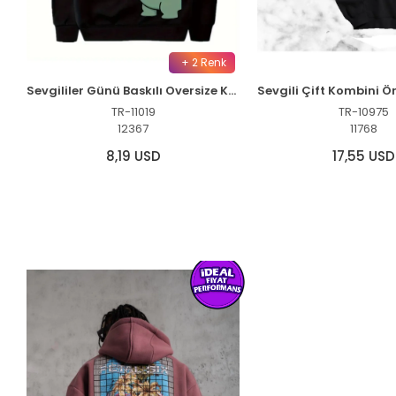
+ 2 Renk
Sevgililer Günü Baskılı Oversize Kapüşonlu Sweatshirt Hoodie - Siyah
TR-11019
TR-10975
12367
11768
8,19 USD
17,55 USD