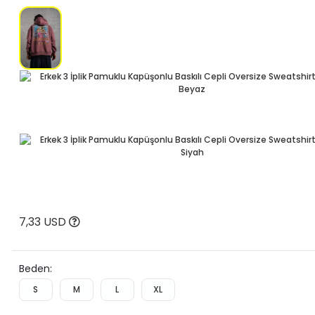
7,33 USD
Beden:
S
M
L
XL