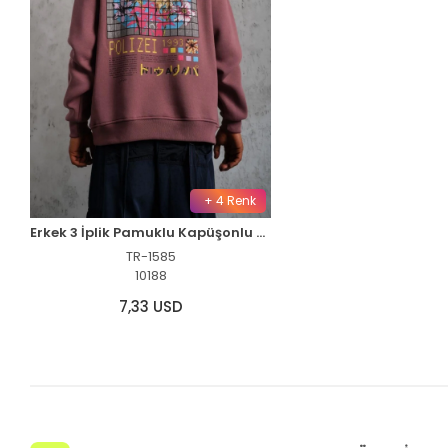
+ 4 Renk
Erkek 3 İplik Pamuklu Kapüşonlu Baskılı Cepli Oversize Sweatshirt Hoodie - Gül Kurusu
TR-1585
10188
7,33 USD