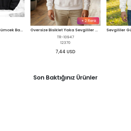
+ 2 Renk
Sevgili Çift Kombini Örümcek Baskılı Kapüşonlu Sweatshirt Hoodie - Siyah
Oversize Bisiklet Yaka Sevgililer Günü Baskılı Sweatshirt - Beyaz
TR-10947
12370
7,44 USD
Son Baktığınız Ürünler