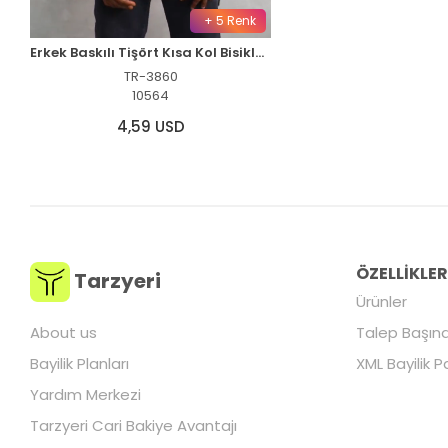
+ 5 Renk
Erkek Baskılı Tişört Kısa Kol Bisiklet Yaka Oversize T-Shirt - Siyah
TR-3860
10564
4,59 USD
ÖZELLİKLE
Tarzyeri
Ürünler
About us
Talep Başına
Bayilik Planları
XML Bayilik P
Yardım Merkezi
Tarzyeri Cari Bakiye Avantajı