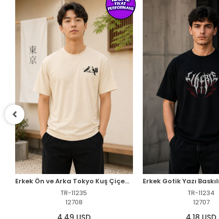
Erkek Outdoor Pusula Dağ Baskılı Kısa Kollu Oversize T-Shirt - Siyah
Erkek Ön ve Arka Tokyo Kuş Çiçek Baskılı Oversize T-Shirt - Ekru
TR-11235
TR-11234
12708
12707
4,49 USD
4,18 USD