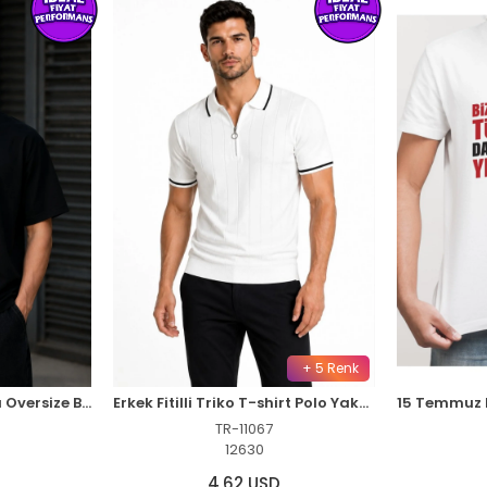
+ 5 Renk
Erkek Gotik Yazı Baskılı Oversize Bisiklet Yaka T-Shirt - Siyah
Erkek Fitilli Triko T-shirt Polo Yaka Yarım Fermuarlı Kısa Kollu Tişört - Beyaz
TR-11067
12630
4,62 USD