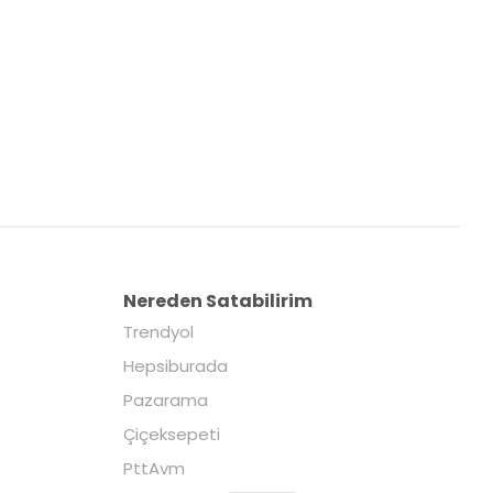
Nereden Satabilirim
Trendyol
Hepsiburada
Pazarama
Çiçeksepeti
PttAvm