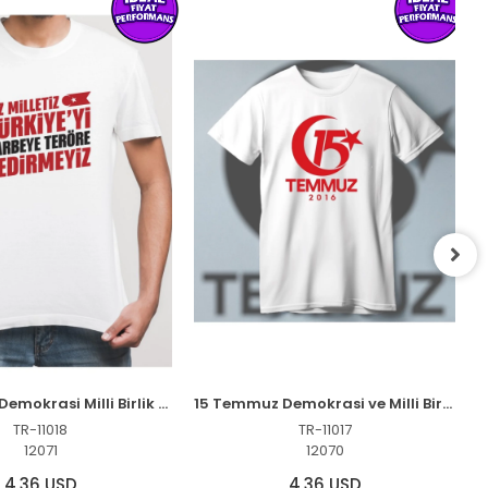
15 Temmuz Demokrasi Milli Birlik YEDİRMEYİZ Baskılı Bisiklet Yaka T-shirt - Beyaz
15 Temmuz Demokrasi ve Milli Birlik 2016 Anma Baskılı Bisiklet Yaka T-shirt - Beyaz
TR-11018
TR-11017
12071
12070
4,36 USD
4,36 USD