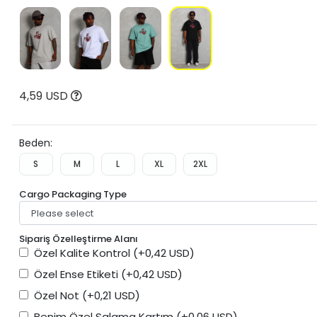
4,59 USD
Beden:
S
M
L
XL
2XL
Cargo Packaging Type
Sipariş Özelleştirme Alanı
Özel Kalite Kontrol
(+0,42 USD)
Özel Ense Etiketi
(+0,42 USD)
Özel Not
(+0,21 USD)
Benim Özel Salama Kartım
(+0,06 USD)