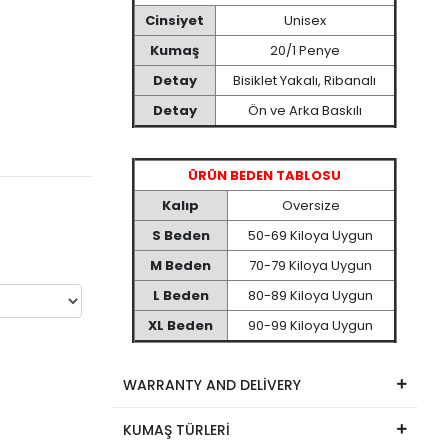
Cinsiyet
Unisex
Kumaş
20/1 Penye
Detay
Bisiklet Yakalı, Ribanalı
Detay
Ön ve Arka Baskılı
ÜRÜN BEDEN TABLOSU
Kalıp
Oversize
S Beden
50-69 Kiloya Uygun
M Beden
70-79 Kiloya Uygun
L Beden
80-89 Kiloya Uygun
XL Beden
90-99 Kiloya Uygun
WARRANTY AND DELİVERY
KUMAŞ TÜRLERİ