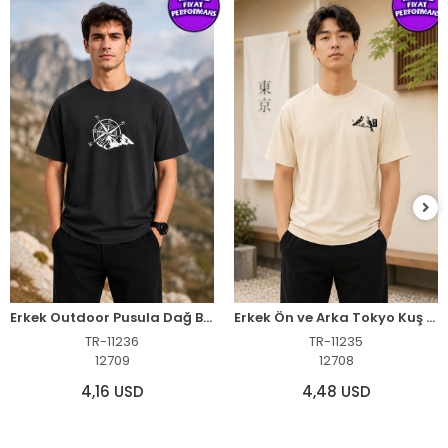
Erkek Outdoor Pusula Dağ Baskılı Kısa Kollu Oversize T-Shirt - Siyah
Erkek Ön ve Arka Tokyo Kuş Çiçek Baskılı Oversize T-Shirt - Ekru
TR-11236
TR-11235
12709
12708
4,16 USD
4,48 USD