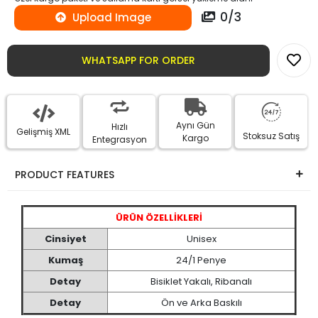
0
/
3
Upload Image
WHATSAPP FOR ORDER
Aynı Gün
Hızlı
Gelişmiş XML
Stoksuz Satış
Kargo
Entegrasyon
PRODUCT FEATURES
ÜRÜN ÖZELLİKLERİ
Cinsiyet
Unisex
Kumaş
24/1 Penye
Detay
Bisiklet Yakalı, Ribanalı
Detay
Ön ve Arka Baskılı