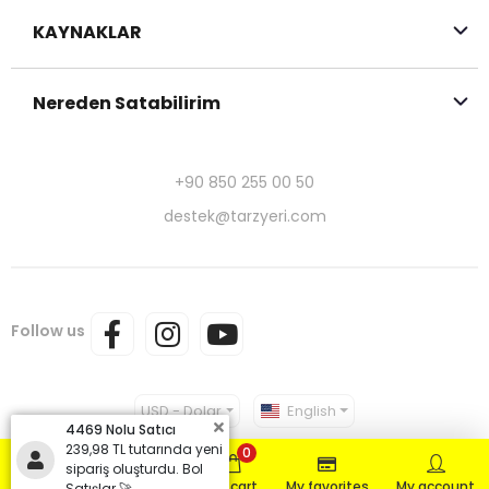
KAYNAKLAR
Nereden Satabilirim
+90 850 255 00 50
destek@tarzyeri.com
Follow us
USD - Dolar
English
4469 Nolu Satıcı
239,98 TL tutarında yeni
0
sipariş oluşturdu. Bol
Home page
Products
My cart
My favorites
My account
Satışlar 🚀