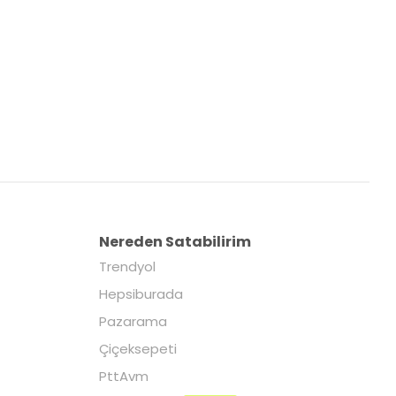
Nereden Satabilirim
Trendyol
Hepsiburada
Pazarama
Çiçeksepeti
PttAvm