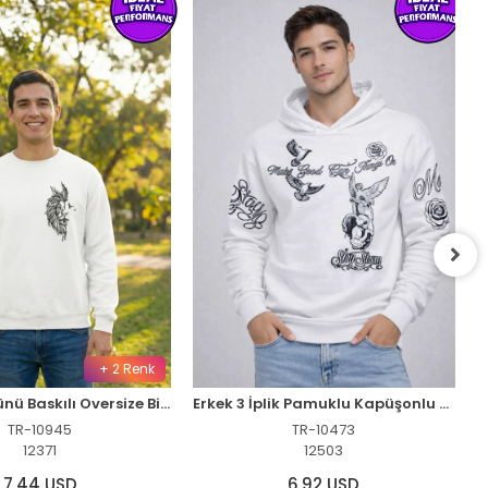
+ 2 Renk
Sevgililer Günü Baskılı Oversize Bisiklet Yaka Sweatshirt - Beyaz
Erkek 3 İplik Pamuklu Kapüşonlu Baskılı SweatShirt hoodie - Beyaz
TR-10945
TR-10473
12371
12503
7,44 USD
6,92 USD