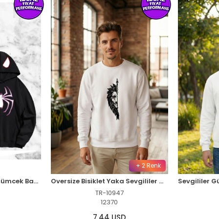
+ 2 Renk
Sevgili Çift Kombini Örümcek Baskılı Kapüşonlu Sweatshirt Hoodie - Siyah
Oversize Bisiklet Yaka Sevgililer Günü Baskılı Sweatshirt - Beyaz
TR-10947
12370
7,44 USD