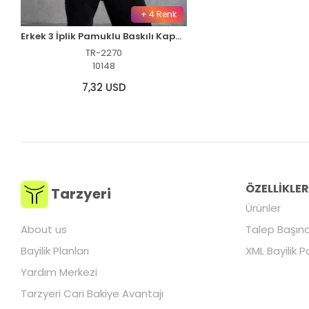
+ 4 Renk
Erkek 3 İplik Pamuklu Baskılı Kapüşonlu Cepli Sweatshirt Hoodie - Beyaz
TR-2270
10148
7,32 USD
ÖZELLİKLE
Tarzyeri
Ürünler
About us
Talep Başına
Bayilik Planları
XML Bayilik P
Yardım Merkezi
Tarzyeri Cari Bakiye Avantajı