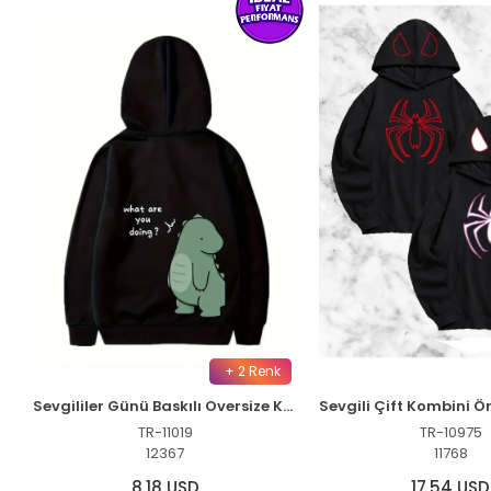
+ 2 Renk
Sevgililer Günü Baskılı Oversize Kapüşonlu Sweatshirt Hoodie - Siyah
TR-11019
TR-10975
12367
11768
8,18 USD
17,54 USD