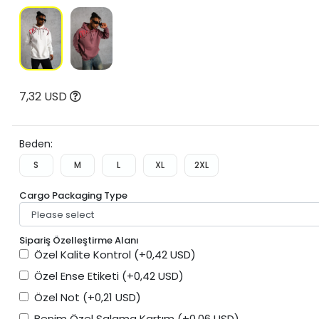
7,32 USD
Beden:
S
M
L
XL
2XL
Cargo Packaging Type
Sipariş Özelleştirme Alanı
Özel Kalite Kontrol
(+0,42 USD)
Özel Ense Etiketi
(+0,42 USD)
Özel Not
(+0,21 USD)
Benim Özel Salama Kartım
(+0,06 USD)