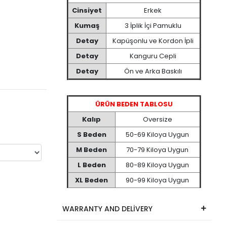
Cinsiyet
Erkek
Kumaş
3 İplik İçi Pamuklu
Detay
Kapüşonlu ve Kordon İpli
Detay
Kanguru Cepli
Detay
Ön ve Arka Baskılı
ÜRÜN BEDEN TABLOSU
Kalıp
Oversize
S Beden
50-69 Kiloya Uygun
M Beden
70-79 Kiloya Uygun
L Beden
80-89 Kiloya Uygun
XL Beden
90-99 Kiloya Uygun
WARRANTY AND DELİVERY