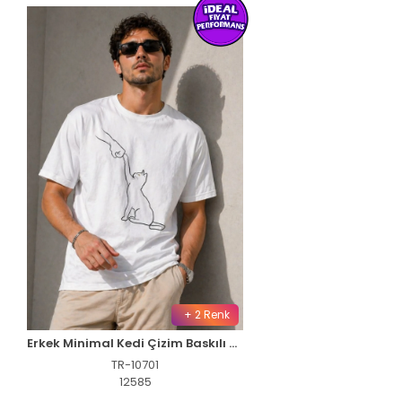
+ 2 Renk
Erkek Minimal Kedi Çizim Baskılı Tişört Kısa Kol Yazlık T-Shirt - Beyaz
TR-10701
12585