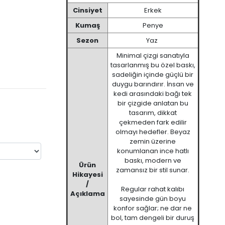
Cinsiyet
Erkek
Kumaş
Penye
Sezon
Yaz
Minimal çizgi sanatıyla
tasarlanmış bu özel baskı,
sadeliğin içinde güçlü bir
duygu barındırır. İnsan ve
kedi arasındaki bağı tek
bir çizgide anlatan bu
tasarım, dikkat
çekmeden fark edilir
olmayı hedefler. Beyaz
zemin üzerine
konumlanan ince hatlı
baskı, modern ve
Ürün
zamansız bir stil sunar.
Hikayesi
/
Regular rahat kalıbı
Açıklama
sayesinde gün boyu
konfor sağlar; ne dar ne
bol, tam dengeli bir duruş