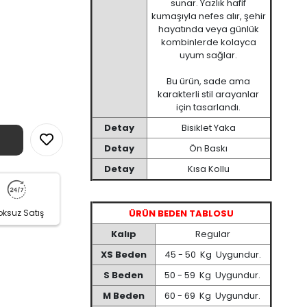
sunar. Yazlık hafif
kumaşıyla nefes alır, şehir
hayatında veya günlük
kombinlerde kolayca
uyum sağlar.
Bu ürün, sade ama
karakterli stil arayanlar
için tasarlandı.
Detay
Bisiklet Yaka
Detay
Ön Baskı
Detay
Kısa Kollu
oksuz Satış
ÜRÜN BEDEN TABLOSU
Kalıp
Regular
XS Beden
45 - 50 Kg Uygundur.
S Beden
50 - 59 Kg Uygundur.
M Beden
60 - 69 Kg Uygundur.