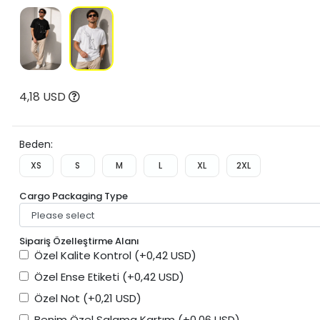
4,18 USD
Beden:
XS
S
M
L
XL
2XL
Cargo Packaging Type
Sipariş Özelleştirme Alanı
Özel Kalite Kontrol
(+0,42 USD)
Özel Ense Etiketi
(+0,42 USD)
Özel Not
(+0,21 USD)
Benim Özel Salama Kartım
(+0,06 USD)