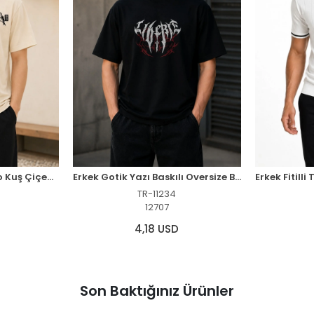
Erkek Ön ve Arka Tokyo Kuş Çiçek Baskılı Oversize T-Shirt - Ekru
Erkek Gotik Yazı Baskılı Oversize Bisiklet Yaka T-Shirt - Siyah
TR-11234
12707
4,18 USD
Son Baktığınız Ürünler