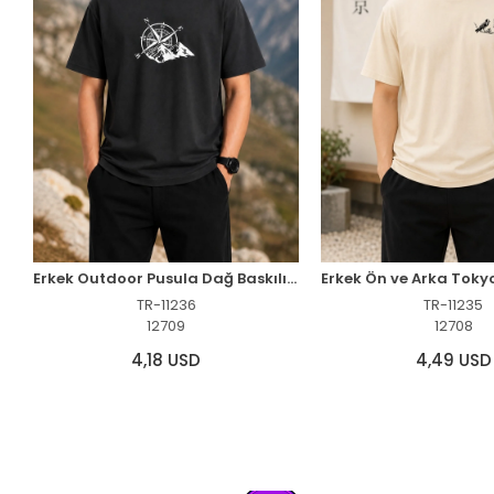
Erkek Outdoor Pusula Dağ Baskılı Kısa Kollu Oversize T-Shirt - Siyah
TR-11236
TR-11235
12709
12708
4,18 USD
4,49 USD