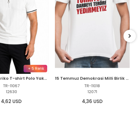
+ 5 Renk
Erkek Fitilli Triko T-shirt Polo Yaka Yarım Fermuarlı Kısa Kollu Tişört - Beyaz
15 Temmuz Demokrasi Milli Birlik YEDİRMEYİZ Baskılı Bisiklet Yaka T-shirt - Beyaz
TR-11067
TR-11018
12630
12071
4,62 USD
4,36 USD