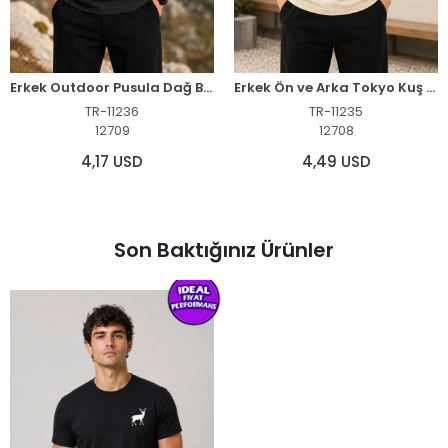
Erkek Outdoor Pusula Dağ Baskılı Kısa Kollu Oversize T-Shirt - Siyah
Erkek Ön ve Arka Tokyo Kuş Çiçek Baskılı Oversize T-Shirt - Ekru
TR-11236
TR-11235
12709
12708
4,17 USD
4,49 USD
Son Baktığınız Ürünler