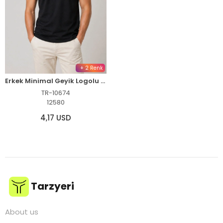
+ 2 Renk
Erkek Minimal Geyik Logolu Tişört Bisiklet Yaka Kısa kol Yazlık T-Shirt - Siyah
TR-10674
12580
4,17 USD
Tarzyeri
About us