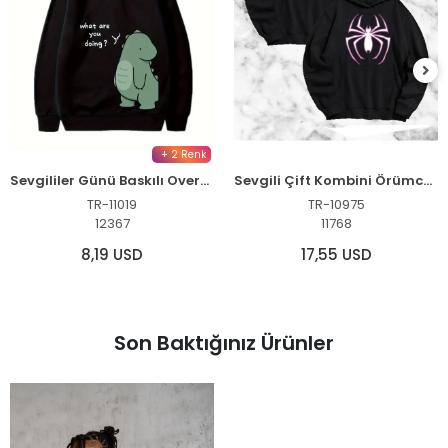
+ 2 Renk
Sevgililer Günü Baskılı Oversize Kapüşonlu Sweatshirt Hoodie - Siyah
Sevgili Çift Kombini Örümcek Baskılı Kapüşonlu Sweatshirt Hoodie - Siyah
TR-11019
TR-10975
12367
11768
8,19 USD
17,55 USD
Son Baktığınız Ürünler