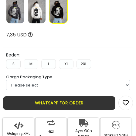
7,35 USD
Beden:
S
M
L
XL
2XL
Cargo Packaging Type
WHATSAPP FOR ORDER
Aynı Gün
Hızlı
Gelişmiş XML
Stoksuz Satış