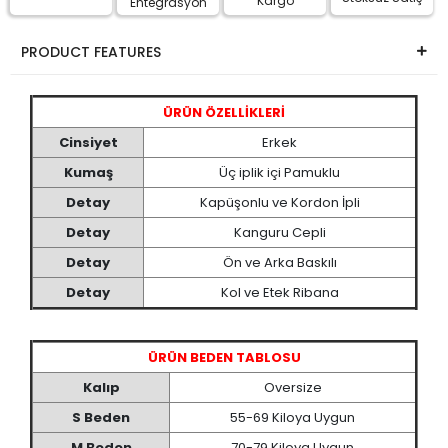
Kargo
Entegrasyon
PRODUCT FEATURES
ÜRÜN ÖZELLİKLERİ
Cinsiyet
Erkek
Kumaş
Üç iplik içi Pamuklu
Detay
Kapüşonlu ve Kordon İpli
Detay
Kanguru Cepli
Detay
Ön ve Arka Baskılı
Detay
Kol ve Etek Ribana
ÜRÜN BEDEN TABLOSU
Kalıp
Oversize
S Beden
55-69 Kiloya Uygun
M Beden
70-79 Kiloya Uygun