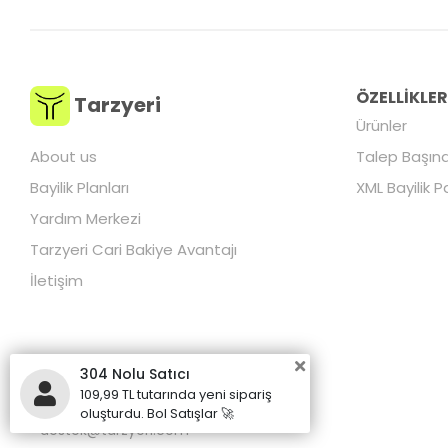
ÖZELLİKLE
Tarzyeri
Ürünler
About us
Talep Başına
Bayilik Planları
XML Bayilik P
Yardım Merkezi
Tarzyeri Cari Bakiye Avantajı
İletişim
304 Nolu Satıcı
109,99 TL tutarında yeni sipariş
+90 850 255 00 50
oluşturdu. Bol Satışlar 🚀
destek@tarzyeri.com