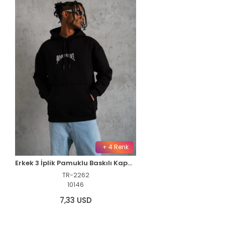
+ 4 Renk
Erkek 3 İplik Pamuklu Baskılı Kapüşonlu Cepli Sweatshirt Hoodie - Siyah
TR-2262
10146
7,33 USD