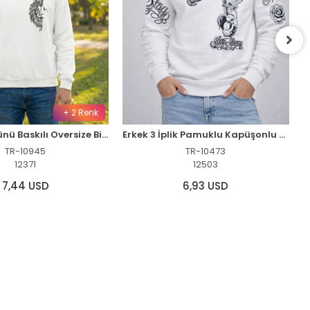
+ 2 Renk
Sevgililer Günü Baskılı Oversize Bisiklet Yaka Sweatshirt - Beyaz
Erkek 3 İplik Pamuklu Kapüşonlu Baskılı SweatShirt hoodie - Beyaz
TR-10945
TR-10473
12371
12503
7,44 USD
6,93 USD