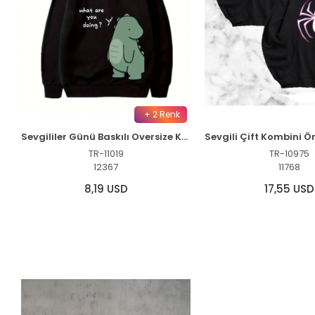
+ 2 Renk
Sevgililer Günü Baskılı Oversize Kapüşonlu Sweatshirt Hoodie - Siyah
TR-11019
TR-10975
12367
11768
8,19 USD
17,55 USD