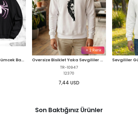
+ 2 Renk
Sevgili Çift Kombini Örümcek Baskılı Kapüşonlu Sweatshirt Hoodie - Siyah
Oversize Bisiklet Yaka Sevgililer Günü Baskılı Sweatshirt - Beyaz
TR-10947
12370
7,44 USD
Son Baktığınız Ürünler