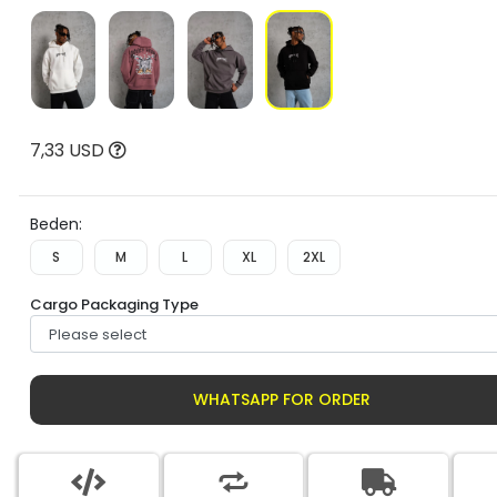
7,33 USD
Beden:
S
M
L
XL
2XL
Cargo Packaging Type
WHATSAPP FOR ORDER