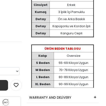
Cinsiyet
Erkek
Kumaş
3 İplik İçi Pamuklu
Detay
Ön ve Arka Baskılı
Detay
Kapüşonlu ve Kordon İpli
Detay
Kanguru Cepli
ÜRÜN BEDEN TABLOSU
Kalıp
Oversize
S Beden
55-69 Kiloya Uygun
M Beden
70-79 Kiloya Uygun
L Beden
80-89 Kiloya Uygun
XL Beden
90-99 Kiloya Uygun
WARRANTY AND DELİVERY