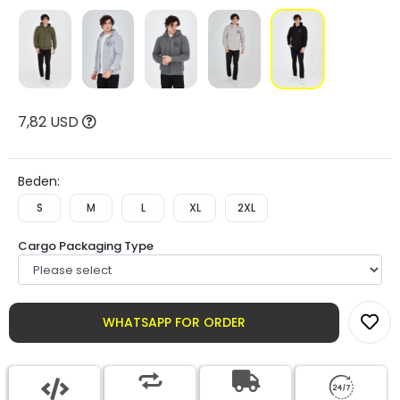
7,82 USD
Beden:
S
M
L
XL
2XL
Cargo Packaging Type
WHATSAPP FOR ORDER