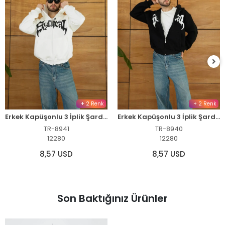
+ 2 Renk
+ 2 Renk
Erkek Kapüşonlu 3 İplik Şardonlu Önü Baskılı Fermuarlı Oversize Sweatshirt - Beyaz
Erkek Kapüşonlu 3 İplik Şardonlu Önü Baskılı Fermuarlı Oversize Sweatshirt - Siyah
TR-8941
TR-8940
12280
12280
8,57 USD
8,57 USD
Son Baktığınız Ürünler