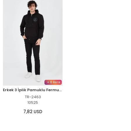
+ 8 Renk
Erkek 3 İplik Pamuklu Fermuarlı Kapüşonlu Kanguru Cepli Baskılı Hoodie Hırka Sweatshirt - Siyah
TR-2463
10525
7,82 USD