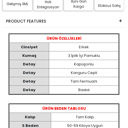
Aynı Gün
Hızlı
Gelişmiş XML
Stoksuz Satış
Kargo
Entegrasyon
PRODUCT FEATURES
ÜRÜN ÖZELLİKLERİ
Cinsiyet
Erkek
Kumaş
3 İplik İçi Pamuklu
Detay
Kapüşonlu
Detay
Kanguru Cepli
Detay
Tam Fermuarlı
Detay
Baskılı
ÜRÜN BEDEN TABLOSU
Kalıp
Tam Kalıp
S Beden
50-59 Kiloya Uygun