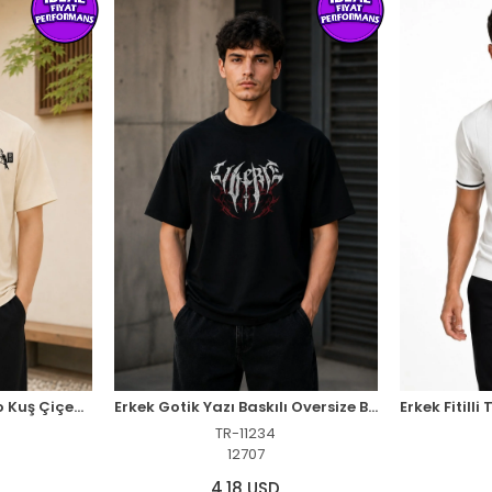
Erkek Ön ve Arka Tokyo Kuş Çiçek Baskılı Oversize T-Shirt - Ekru
Erkek Gotik Yazı Baskılı Oversize Bisiklet Yaka T-Shirt - Siyah
TR-11234
12707
4,18 USD