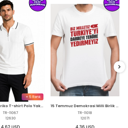
+ 5 Renk
Erkek Fitilli Triko T-shirt Polo Yaka Yarım Fermuarlı Kısa Kollu Tişört - Beyaz
15 Temmuz Demokrasi Milli Birlik YEDİRMEYİZ Baskılı Bisiklet Yaka T-shirt - Beyaz
TR-11067
TR-11018
12630
12071
4,62 USD
4,36 USD