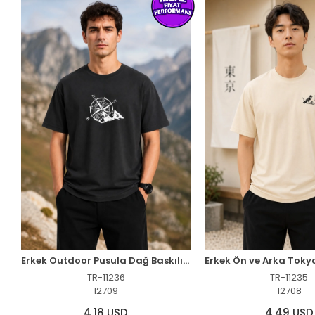
Erkek Outdoor Pusula Dağ Baskılı Kısa Kollu Oversize T-Shirt - Siyah
TR-11236
TR-11235
12709
12708
4,18 USD
4,49 USD