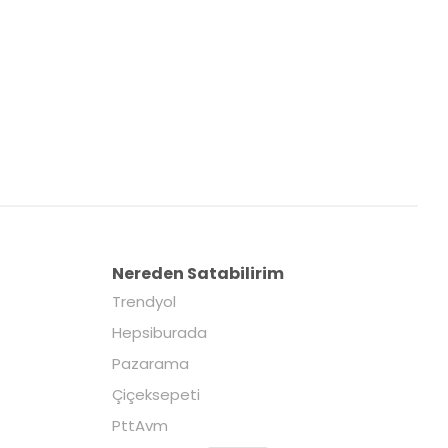
Nereden Satabilirim
Trendyol
Hepsiburada
Pazarama
Çiçeksepeti
PttAvm