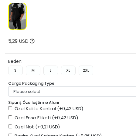
5,29 USD
Beden:
S
M
L
XL
2XL
Cargo Packaging Type
Sipariş Özelleştirme Alanı
Özel Kalite Kontrol
(+0,42 USD)
Özel Ense Etiketi
(+0,42 USD)
Özel Not
(+0,21 USD)
Benim Özel Salama Kartım
(+0,06 USD)