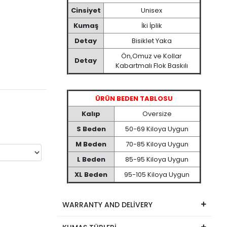
Cinsiyet
Unisex
Kumaş
İki İplik
Detay
Bisiklet Yaka
Ön,Omuz ve Kollar
Detay
Kabartmalı Flok Baskılı
ÜRÜN BEDEN TABLOSU
Kalıp
Oversize
S Beden
50-69 Kiloya Uygun
M Beden
70-85 Kiloya Uygun
L Beden
85-95 Kiloya Uygun
XL Beden
95-105 Kiloya Uygun
WARRANTY AND DELİVERY