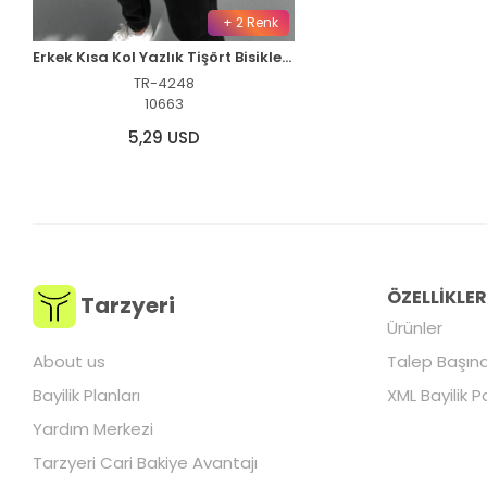
+ 2 Renk
Erkek Kısa Kol Yazlık Tişört Bisiklet Yaka Baskılı Oversize T-Shirt - Siyah
TR-4248
10663
5,29 USD
ÖZELLİKLE
Tarzyeri
Ürünler
About us
Talep Başına
Bayilik Planları
XML Bayilik P
Yardım Merkezi
Tarzyeri Cari Bakiye Avantajı