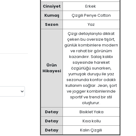
Cinsiyet
Erkek
Kumaş
Çizgili Penye Cotton
Sezon
Yaz
Çizgi detaylarıyla dikkat
çeken bu oversize tişört,
günlük kombinlere modern
ve rahat bir görünüm
kazandırır. Salaş kalıbı
sayesinde hareket
Ürün
özgürlüğü sunarken,
Hikayesi
yumuşak duruşu ile yaz
sezonunda konfor odaklı
kullanım sağlar. Jean, şort
ve jogger kombinlerinde
sportif ve trend bir stil
oluşturur.
Detay
Bisiklet Yaka
Detay
Kısa kollu
Detay
Kalın Çizgili