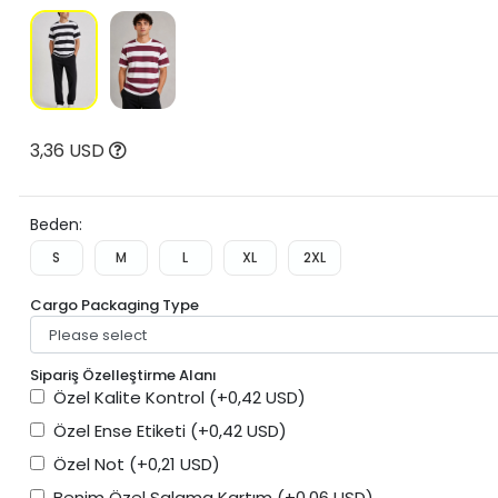
3,36 USD
Beden:
S
M
L
XL
2XL
Cargo Packaging Type
Sipariş Özelleştirme Alanı
Özel Kalite Kontrol
(+0,42 USD)
Özel Ense Etiketi
(+0,42 USD)
Özel Not
(+0,21 USD)
Benim Özel Salama Kartım
(+0,06 USD)