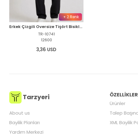
+ 2 Renk
Erkek Çizgili Oversize Tişört Bisiklet Yaka Kısa Kol Yazlık T-Shirt - Siyah
TR-10741
12600
3,36 USD
ÖZELLİKLE
Tarzyeri
Ürünler
About us
Talep Başına
Bayilik Planları
XML Bayilik P
Yardım Merkezi