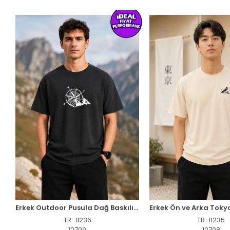
Erkek Outdoor Pusula Dağ Baskılı Kısa Kollu Oversize T-Shirt - Siyah
TR-11236
TR-11235
12709
12708