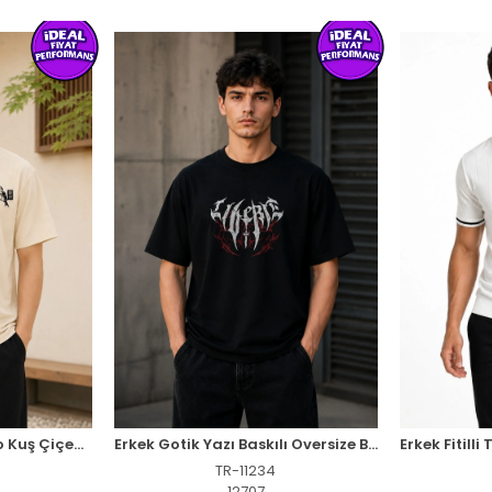
Erkek Ön ve Arka Tokyo Kuş Çiçek Baskılı Oversize T-Shirt - Ekru
Erkek Gotik Yazı Baskılı Oversize Bisiklet Yaka T-Shirt - Siyah
TR-11234
12707