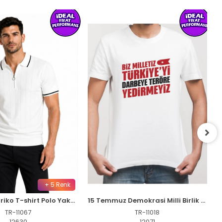
+ 5 Renk
Erkek Fitilli Triko T-shirt Polo Yaka Yarım Fermuarlı Kısa Kollu Tişört - Beyaz
15 Temmuz Demokrasi Milli Birlik YEDİRMEYİZ Baskılı Bisiklet Yaka T-shirt - Beyaz
TR-11067
TR-11018
12630
12071