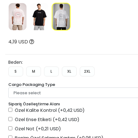
4,19 USD
Beden:
S
M
L
XL
2XL
Cargo Packaging Type
Sipariş Özelleştirme Alanı
Özel Kalite Kontrol
(+0,42 USD)
Özel Ense Etiketi
(+0,42 USD)
Özel Not
(+0,21 USD)
Benim Özel Salama Kartım
(+0,06 USD)