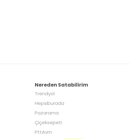
Nereden Satabilirim
Trendyol
Hepsiburada
Pazarama
Çiçeksepeti
PttAvm