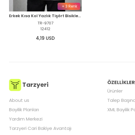
+ 3 Renk
Erkek Kısa Kol Yazlık Tişört Bisiklet Yaka Baskılı Oversize T-Shirt - Beyaz
TR-9707
12412
4,19 USD
ÖZELLİKLE
Tarzyeri
Ürünler
About us
Talep Başına
Bayilik Planları
XML Bayilik P
Yardım Merkezi
Tarzyeri Cari Bakiye Avantajı