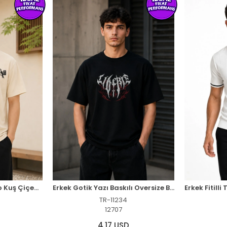
Erkek Ön ve Arka Tokyo Kuş Çiçek Baskılı Oversize T-Shirt - Ekru
Erkek Gotik Yazı Baskılı Oversize Bisiklet Yaka T-Shirt - Siyah
TR-11234
12707
4,17 USD