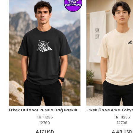
Erkek Outdoor Pusula Dağ Baskılı Kısa Kollu Oversize T-Shirt - Siyah
TR-11236
TR-11235
12709
12708
4,17 USD
4,49 USD