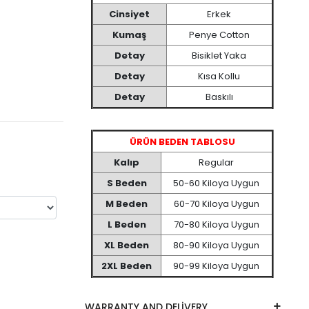
Cinsiyet
Erkek
Kumaş
Penye Cotton
Detay
Bisiklet Yaka
Detay
Kısa Kollu
Detay
Baskılı
ÜRÜN BEDEN TABLOSU
Kalıp
Regular
S Beden
50-60 Kiloya Uygun
M Beden
60-70 Kiloya Uygun
L Beden
70-80 Kiloya Uygun
XL Beden
80-90 Kiloya Uygun
2XL Beden
90-99 Kiloya Uygun
WARRANTY AND DELİVERY