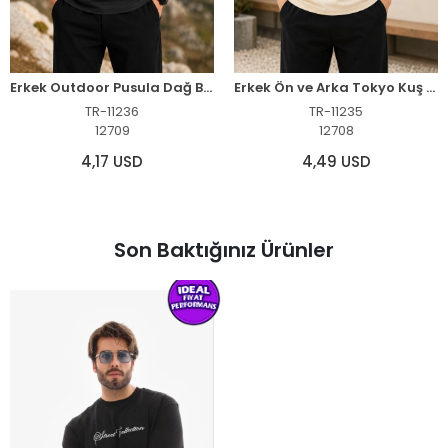
Erkek Outdoor Pusula Dağ Baskılı Kısa Kollu Oversize T-Shirt - Siyah
Erkek Ön ve Arka Tokyo Kuş Çiçek Baskılı Oversize T-Shirt - Ekru
TR-11236
TR-11235
12709
12708
4,17 USD
4,49 USD
Son Baktığınız Ürünler