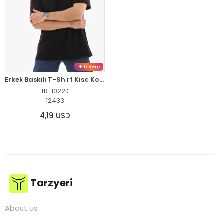
+ 5 Renk
Erkek Baskılı T-Shirt Kısa Kol Bisiklet Yaka Regular Fit Tişört - Siyah
TR-10220
12433
4,19 USD
Tarzyeri
About us