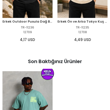
Erkek Outdoor Pusula Dağ Baskılı Kısa Kollu Oversize T-Shirt - Siyah
Erkek Ön ve Arka Tokyo Kuş Çiçek Baskılı Oversize T-Shirt - Ekru
TR-11236
TR-11235
12709
12708
4,17 USD
4,49 USD
Son Baktığınız Ürünler