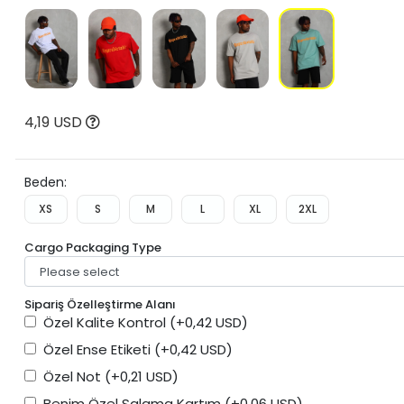
4,19 USD
Beden:
XS
S
M
L
XL
2XL
Cargo Packaging Type
Sipariş Özelleştirme Alanı
Özel Kalite Kontrol
(+0,42 USD)
Özel Ense Etiketi
(+0,42 USD)
Özel Not
(+0,21 USD)
Benim Özel Salama Kartım
(+0,06 USD)