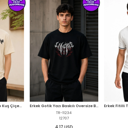
Erkek Ön ve Arka Tokyo Kuş Çiçek Baskılı Oversize T-Shirt - Ekru
Erkek Gotik Yazı Baskılı Oversize Bisiklet Yaka T-Shirt - Siyah
TR-11234
12707
4,17 USD