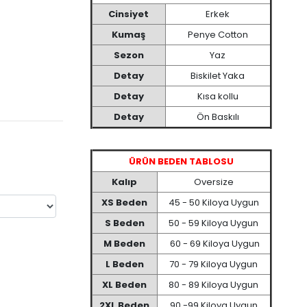
Cinsiyet
Erkek
Kumaş
Penye Cotton
Sezon
Yaz
Detay
Biskilet Yaka
Detay
Kısa kollu
Detay
Ön Baskılı
ÜRÜN BEDEN TABLOSU
Kalıp
Oversize
XS Beden
45 - 50 Kiloya Uygun
S Beden
50 - 59 Kiloya Uygun
M Beden
60 - 69 Kiloya Uygun
L Beden
70 - 79 Kiloya Uygun
XL Beden
80 - 89 Kiloya Uygun
2XL Beden
90 -99 Kiloya Uygun