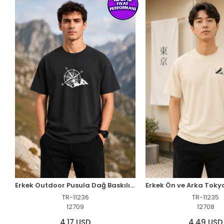
Erkek Outdoor Pusula Dağ Baskılı Kısa Kollu Oversize T-Shirt - Siyah
TR-11236
TR-11235
12709
12708
4,17 USD
4,49 USD