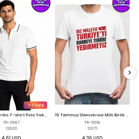
+ 5 Renk
Erkek Fitilli Triko T-shirt Polo Yaka Yarım Fermuarlı Kısa Kollu Tişört - Beyaz
15 Temmuz Demokrasi Milli Birlik YEDİRMEYİZ Baskılı Bisiklet Yaka T-shirt - Beyaz
TR-11067
TR-11018
12630
12071
4,61 USD
4,36 USD