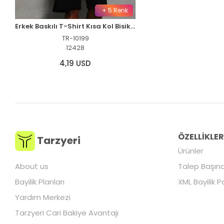
+ 5 Renk
Erkek Baskılı T-Shirt Kısa Kol Bisiklet Yaka Regular Fit Tişört - Mint Yeşili
TR-10199
12428
4,19 USD
ÖZELLİKLE
Tarzyeri
Ürünler
About us
Talep Başına
Bayilik Planları
XML Bayilik P
Yardım Merkezi
Tarzyeri Cari Bakiye Avantajı