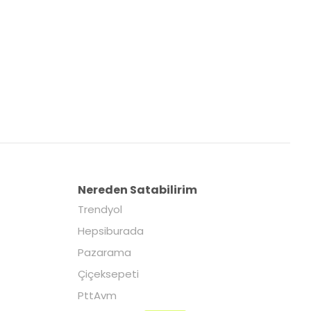
Nereden Satabilirim
Trendyol
Hepsiburada
Pazarama
Çiçeksepeti
PttAvm