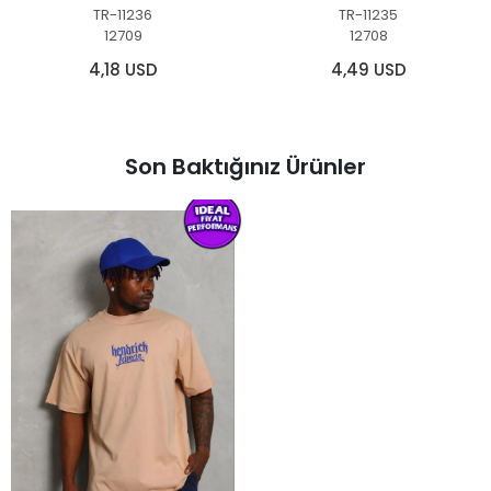
TR-11236
TR-11235
12709
12708
4,18 USD
4,49 USD
Son Baktığınız Ürünler