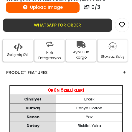
0
/
3
Upload Image
WHATSAPP FOR ORDER
Aynı Gün
Hızlı
Gelişmiş XML
Stoksuz Satış
Kargo
Entegrasyon
PRODUCT FEATURES
ÜRÜN ÖZELLİKLERİ
Cinsiyet
Erkek
Kumaş
Penye Cotton
Sezon
Yaz
Detay
Biskilet Yaka