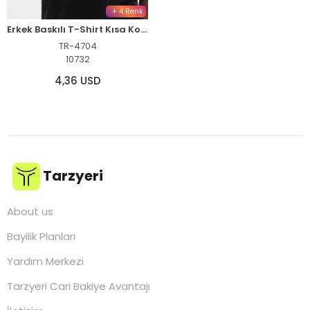
+ 4 Renk
Erkek Baskılı T-Shirt Kısa Kol Bisiklet Yaka Rahat Kalıp Tişört - Siyah
TR-4704
10732
4,36 USD
Tarzyeri
About us
Bayilik Planları
Yardım Merkezi
Tarzyeri Cari Bakiye Avantajı