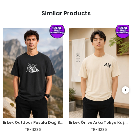
Similar Products
Erkek Outdoor Pusula Dağ Baskılı Kısa Kollu Oversize T-Shirt - Siyah
Erkek Ön ve Arka Tokyo Kuş Çiçek Baskılı Oversize T-Shirt - Ekru
TR-11236
TR-11235